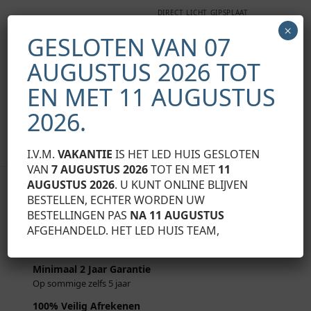
DIRECT LICHT GIPSPLAAT
ACCESSOIRES
×
Led profiel afdekking voor
GESLOTEN VAN 07
direct licht gipsplaat
AUGUSTUS 2026 TOT
€
9,50
Exclusief BTW
EN MET 11 AUGUSTUS
Opties selecteren
Opties selecteren
2026.
Toont alle 4 resultaten
I.V.M.
VAKANTIE
IS HET LED HUIS GESLOTEN
VAN
7 AUGUSTUS 2026
TOT EN MET
11
AUGUSTUS 2026
. U KUNT ONLINE BLIJVEN
Uw B2B partner.
BESTELLEN, ECHTER WORDEN UW
Voor Professionele Led Profiel Oplossingen
BESTELLINGEN PAS
NA 11 AUGUSTUS
AFGEHANDELD. HET LED HUIS TEAM,
Gunstige Prijzen
Alle producten scherp geprijst
Minimaal 2 Jaar Garantie
Op sommige zelfs 5 jaar
100% Veilig Afrekenen