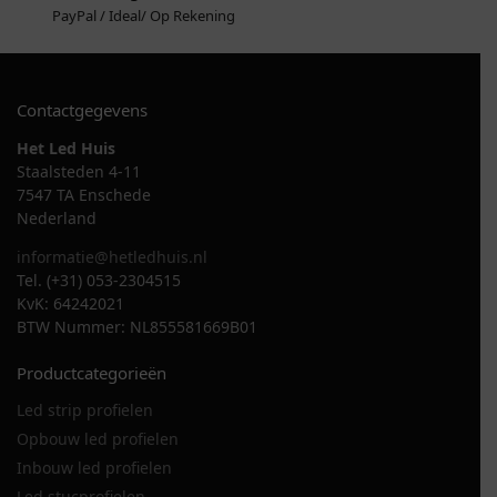
PayPal / Ideal/ Op Rekening
Contactgegevens
Het Led Huis
Staalsteden 4-11
7547 TA Enschede
Nederland
informatie@hetledhuis.nl
Tel. (+31) 053-2304515
KvK: 64242021
BTW Nummer: NL855581669B01
Productcategorieën
Led strip profielen
Opbouw led profielen
Inbouw led profielen
Led stucprofielen