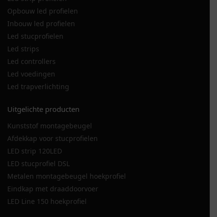
Opbouw led profielen
Inbouw led profielen
Led stucprofielen
Led strips
Led controllers
Led voedingen
Led trapverlichting
Uitgelichte producten
Kunststof montagebeugel
Afdekkap voor stucprofielen
LED strip 120LED
LED stucprofiel DSL
Metalen montagebeugel hoekprofiel
Eindkap met draaddoorvoer
LED Line 150 hoekprofiel