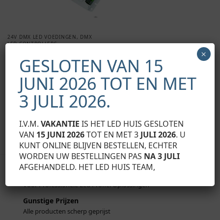
24V DMX LED VOEDINGEN
,
DMX
LED CONTROLLERS
×
DMX DIMBARE LED VOEDING
GESLOTEN VAN 15
24V 150W 4×1,56A
€
115,50
Exclusief BTW
JUNI 2026 TOT EN MET
Toevoegen aan
3 JULI 2026.
winkelwagen
I.V.M.
VAKANTIE
IS HET LED HUIS GESLOTEN
Toont alle 3 resultaten
VAN
15 JUNI 2026
TOT EN MET 3
JULI 2026
. U
KUNT ONLINE BLIJVEN BESTELLEN, ECHTER
WORDEN UW BESTELLINGEN PAS
NA 3 JULI
AFGEHANDELD. HET LED HUIS TEAM,
Uw B2B partner.
Voor Professionele Led Profiel Oplossingen
Gunstige Prijzen
Alle producten scherp geprijst