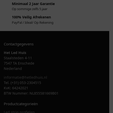
Minimaal 2 Jaar Garantie
Op sommige zelfs 5 jaar
100% Veilig Afrekenen
PayPal / Ideal/ Op Rekening
Contactgegevens
Het Led Huis
Staalsteden 4-11
7547 TA Enschede
Nederland
informatie@hetledhuis.nl
Tel. (+31) 053-2304515
KvK: 64242021
BTW Nummer: NL855581669B01
Productcategorieën
Led strip profielen