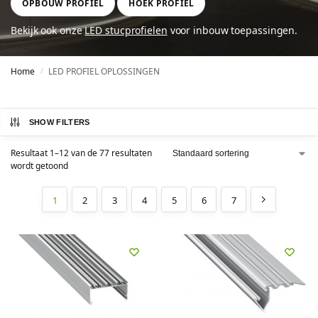
OPBOUW PROFIEL
HOEK PROFIEL
Bekijk ook onze
LED stucprofielen
voor inbouw toepassingen.
Home
LED PROFIEL OPLOSSINGEN
/
SHOW FILTERS
Resultaat 1–12 van de 77 resultaten
wordt getoond
1
2
3
4
5
6
7