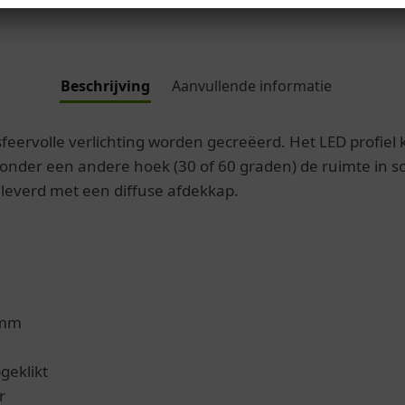
Beschrijving
Aanvullende informatie
sfeervolle verlichting worden gecreëerd. Het LED profie
der een andere hoek (30 of 60 graden) de ruimte in schij
leverd met een diffuse afdekkap.
 mm
geklikt
r