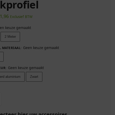
kprofiel
1,96
Exclusief BTW
en keuze gemaakt
2 Meter
Geen keuze gemaakt
L MATERIAAL
:
Geen keuze gemaakt
EUR
:
erd aluminium
Zwart
lecteer hier uw accessoires…