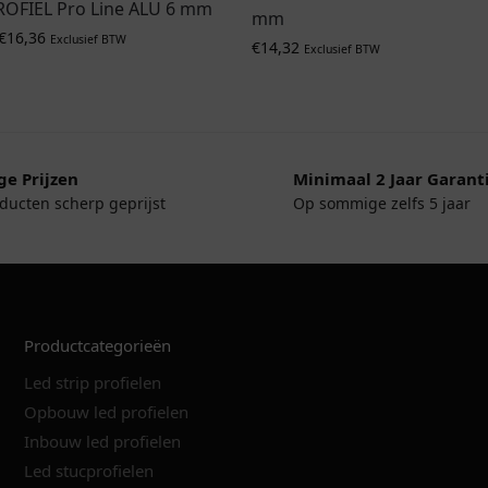
ROFIEL Pro Line ALU 6 mm
mm
€
16,36
Exclusief BTW
€
14,32
Exclusief BTW
ge Prijzen
Minimaal 2 Jaar Garant
oducten scherp geprijst
Op sommige zelfs 5 jaar
Productcategorieën
Led strip profielen
Opbouw led profielen
Inbouw led profielen
Led stucprofielen