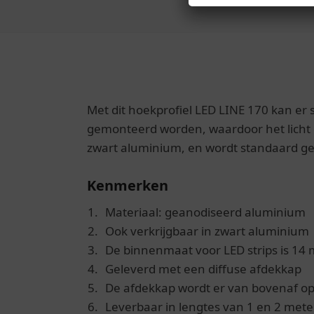
Met dit hoekprofiel LED LINE 170 kan er 
gemonteerd worden, waardoor het licht on
zwart aluminium, en wordt standaard ge
Kenmerken
Materiaal:
geanodiseerd aluminium
Ook verkrijgbaar in zwart aluminium
De binnenmaat voor LED strips is 14
Geleverd met een diffuse afdekkap
De afdekkap wordt er van bovenaf op
Leverbaar in lengtes van 1 en 2 mete