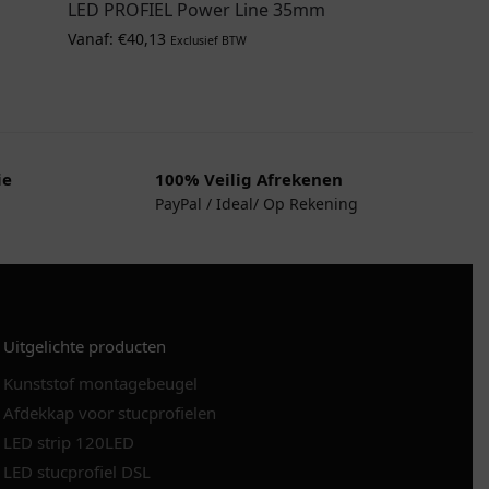
LED PROFIEL Power Line 35mm
Vanaf:
€
40,13
Exclusief BTW
ie
100% Veilig Afrekenen
PayPal / Ideal/ Op Rekening
Uitgelichte producten
Kunststof montagebeugel
Afdekkap voor stucprofielen
LED strip 120LED
LED stucprofiel DSL