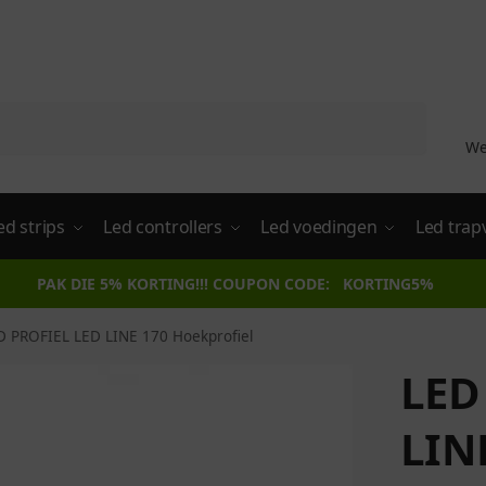
Zoeken
We
ed strips
Led controllers
Led voedingen
Led trap
PAK DIE 5% KORTING!!! COUPON CODE: KORTING5%
D PROFIEL LED LINE 170 Hoekprofiel
LED
LIN