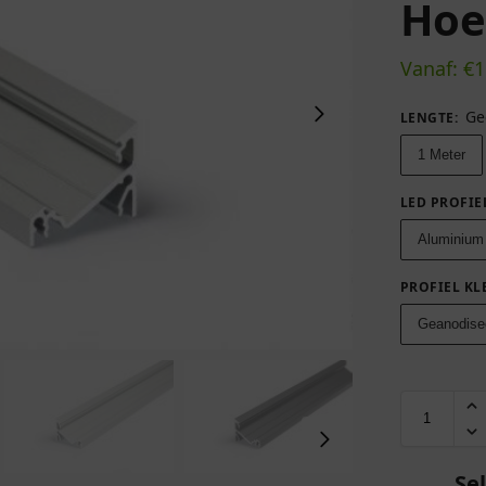
Hoe
Vanaf:
€
1
Ge
LENGTE
:
1 Meter
LED PROFIE
Aluminium
PROFIEL KL
Geanodise
Se