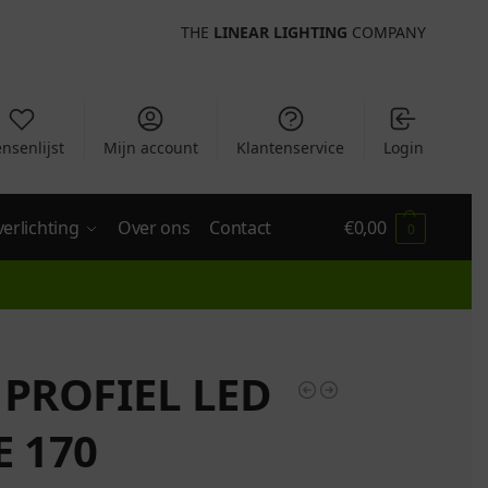
THE
LINEAR LIGHTING
COMPANY
nsenlijst
Mijn account
Klantenservice
Login
verlichting
Over ons
Contact
€
0,00
0
 PROFIEL LED
E 170