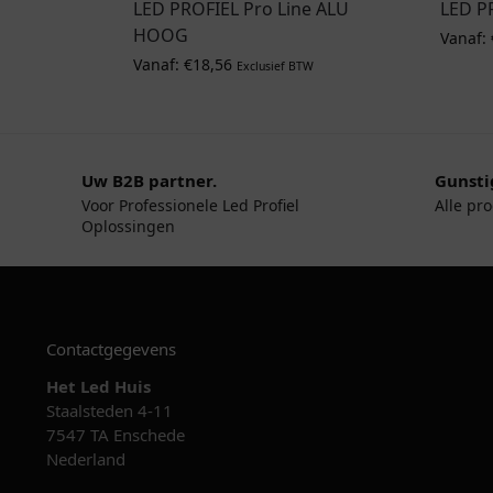
LED PROFIEL Pro Line ALU
LED P
HOOG
Vanaf:
Vanaf:
€
18,56
Exclusief BTW
Uw B2B partner.
Gunsti
Voor Professionele Led Profiel
Alle pr
Oplossingen
Contactgegevens
Het Led Huis
Staalsteden 4-11
7547 TA Enschede
Nederland