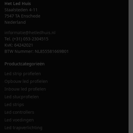
Het Led Huis
Staalsteden 4-11
7547 TA Enschede
Nederland
informatie@hetledhuis.nl
Tel. (+31) 053-2304515
KvK: 64242021
BTW Nummer: NL855581669B01
Productcategorieën
Led strip profielen
Opbouw led profielen
Inbouw led profielen
Led stucprofielen
Led strips
Led controllers
Led voedingen
Led trapverlichting