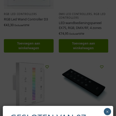
RGB LED CONTROLLERS
DMX LED CONTROLLERS
,
RGB LED
CONTROLLERS
RGB Led Wand Controller D3
LED wandbedieningspaneel
€
43,30
Exclusief BTW
EX7S, RGB, DMX/RF, 4 zones
€
74,95
Exclusief BTW
Toevoegen aan
Toevoegen aan
winkelwagen
winkelwagen
×
DMX LED CONTROLLERS
,
RGB LED
RGB LED CONTROLLERS