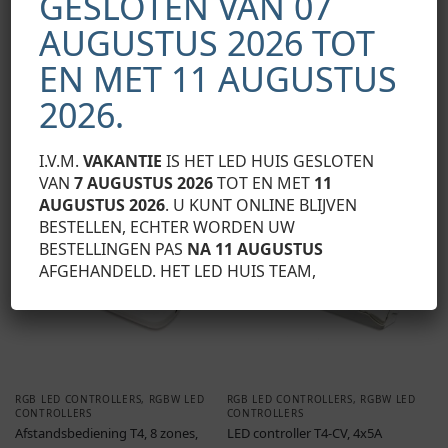
GESLOTEN VAN 07
CONTROLLERS
,
RGBW LED
Afstandsbediening V3, 1 zone,
CONTROLLERS
AUGUSTUS 2026 TOT
RGB
LED wandbedieningspaneel
€
24,95
Exclusief BTW
EX8, RGB-W, DMX, 4 zones
EN MET 11 AUGUSTUS
€
69,05
Exclusief BTW
2026.
Toevoegen aan
Toevoegen aan
winkelwagen
winkelwagen
I.V.M.
VAKANTIE
IS HET LED HUIS GESLOTEN
VAN
7 AUGUSTUS 2026
TOT EN MET
11
AUGUSTUS 2026
. U KUNT ONLINE BLIJVEN
BESTELLEN, ECHTER WORDEN UW
BESTELLINGEN PAS
NA 11 AUGUSTUS
AFGEHANDELD. HET LED HUIS TEAM,
RGB LED CONTROLLERS
,
RGBW LED
RGB LED CONTROLLERS
,
RGBW LED
CONTROLLERS
CONTROLLERS
Afstandsbediening T4, 8 zones,
LED controller T4-CV, 4x5A