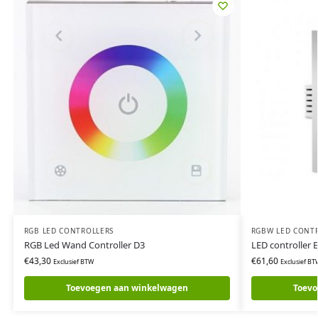
RGB LED CONTROLLERS
RGBW LED CONT
RGB Led Wand Controller D3
LED controller 
€
43,30
€
61,60
Exclusief BTW
Exclusief BT
Toevoegen aan winkelwagen
Toevo