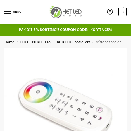
0
MENU
PAK DIE 5% KORTING!!! COUPON CODE: KORTING5%
Home
LED CONTROLLERS
RGB LED Controllers
Afstandsbediening T4, 8 zones, RGB-W
/
/
/