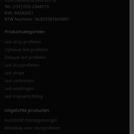
informatie@hetledhuis.nl
Tel. (+31) 053-2304515
KvK: 64242021
BTW Nummer: NL855581669B01
Productcategorieën
Led strip profielen
Opbouw led profielen
Inbouw led profielen
Led stucprofielen
Led strips
Led controllers
Led voedingen
Led trapverlichting
Uitgelichte producten
Kunststof montagebeugel
Afdekkap voor stucprofielen