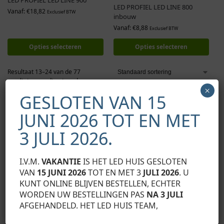
LED PROFIEL LED LINE 900
LED PROFIEL LED LINE 800
Vanaf:
€
18,82
Exclusief BTW
inbouw
Vanaf:
€
8,88
Exclusief BTW
Opties selecteren
Opties selecteren
Resultaat 13–24 van de 77
resultaten wordt getoond
×
GESLOTEN VAN 15
1
2
3
4
5
6
7
JUNI 2026 TOT EN MET
3 JULI 2026.
Inbouw
I.V.M.
VAKANTIE
IS HET LED HUIS GESLOTEN
VAN
15 JUNI 2026
TOT EN MET 3
JULI 2026
. U
Een van de populaire soorten profielen is het
KUNT ONLINE BLIJVEN BESTELLEN, ECHTER
inbouwprofiel. Dit profiel wordt vaak gebruikt
WORDEN UW BESTELLINGEN PAS
NA 3 JULI
wanneer een strakke en naadloze afwerking
AFGEHANDELD. HET LED HUIS TEAM,
gewenst is. Het wordt in de muur, het plafond of
meubels ingebouwd, waardoor de LED-strip volledig