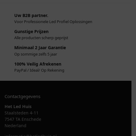
Uw B2B partner.
Voor Professionele Led Profiel Oplossingen
Gunstige Prijzen
Alle producten scherp geprijst
Minimaal 2 Jaar Garantie
Op sommige zelfs 5 jaar
100% Veilig Afrekenen
PayPal / Ideal/ Op Rekening
Contactgegevens
Het Led Huis
Staalsteden 4-11
7547 TA Enschede
Nederland