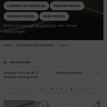
LUMINES LED PROFIELEN
INBOUW PROFIEL
OPBOUW PROFIEL
HOEK PROFIEL
Bekijk ook onze
LED stucprofielen
voor inbouw
toepassingen.
Home
LED PROFIEL OPLOSSINGEN
Pagina 2
/
/
SHOW FILTERS
Resultaat 13–24 van de 77
resultaten wordt getoond
1
2
3
4
5
6
7