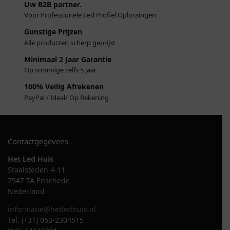
Uw B2B partner.
Voor Professionele Led Profiel Oplossingen
Gunstige Prijzen
Alle producten scherp geprijst
Minimaal 2 Jaar Garantie
Op sommige zelfs 5 jaar
100% Veilig Afrekenen
PayPal / Ideal/ Op Rekening
Contactgegevens
Het Led Huis
Staalsteden 4-11
7547 TA Enschede
Nederland
informatie@hetledhuis.nl
Tel. (+31) 053-2304515