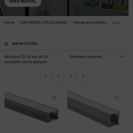
HOEK PROFIEL
Home
LED PROFIEL OPLOSSINGEN
Inbouw led profielen
Pagina 3
/
/
/
SHOW FILTERS
Resultaat 25–28 van de 28
resultaten wordt getoond
1
2
3