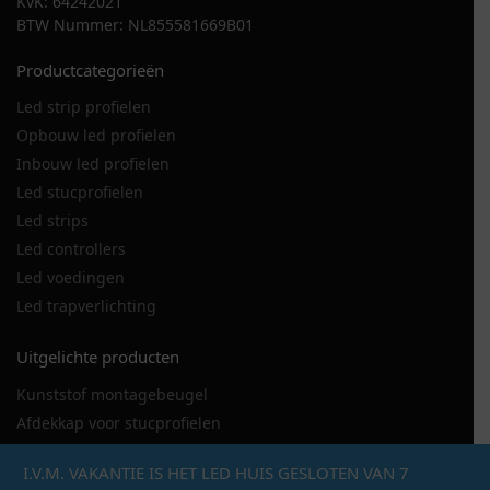
KvK: 64242021
BTW Nummer: NL855581669B01
Productcategorieën
Led strip profielen
Opbouw led profielen
Inbouw led profielen
Led stucprofielen
Led strips
Led controllers
Led voedingen
Led trapverlichting
Uitgelichte producten
Kunststof montagebeugel
Afdekkap voor stucprofielen
LED strip 120LED
I.V.M. VAKANTIE IS HET LED HUIS GESLOTEN VAN 7
LED stucprofiel DSL