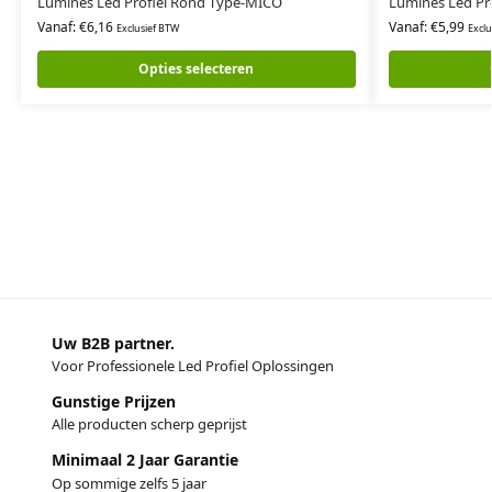
Lumines Led Profiel Rond Type-MICO
Lumines Led Pr
Vanaf:
€
6,16
Vanaf:
€
5,99
Exclusief BTW
Exclu
Opties selecteren
Uw B2B partner.
Voor Professionele Led Profiel Oplossingen
Gunstige Prijzen
Alle producten scherp geprijst
Minimaal 2 Jaar Garantie
Op sommige zelfs 5 jaar