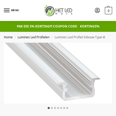
0
MENU
PAK DIE 5% KORTING!!! COUPON CODE: KORTING5%
Home
Lumines Led Profielen
Lumines Led Profiel Inbouw Type-B
/
/