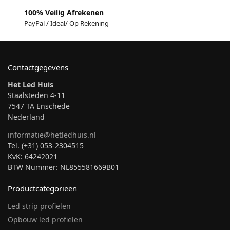
100% Veilig Afrekenen
PayPal / Ideal/ Op Rekening
Contactgegevens
Het Led Huis
Staalsteden 4-11
7547 TA Enschede
Nederland
informatie@hetledhuis.nl
Tel. (+31) 053-2304515
KvK: 64242021
BTW Nummer: NL855581669B01
Productcategorieën
Led strip profielen
Opbouw led profielen