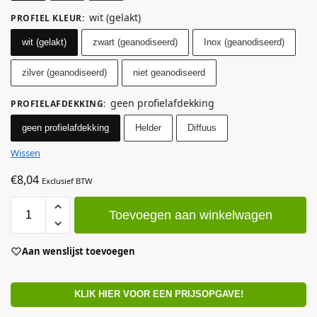
wit (gelakt)
PROFIEL KLEUR
:
wit (gelakt)
zwart (geanodiseerd)
Inox (geanodiseerd)
zilver (geanodiseerd)
niet geanodiseerd
geen profielafdekking
PROFIELAFDEKKING
:
geen profielafdekking
Helder
Diffuus
Wissen
€
8,04
Exclusief BTW
Toevoegen aan winkelwagen
Aan wenslijst toevoegen
KLIK HIER VOOR EEN PRIJSOPGAVE!