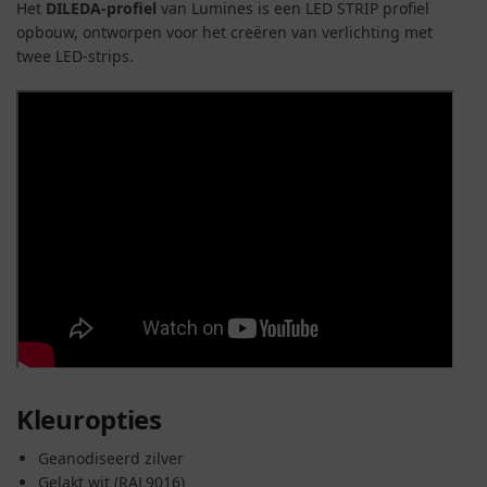
Het
DILEDA-profiel
van Lumines is een LED STRIP profiel
opbouw, ontworpen voor het creëren van verlichting met
twee LED-strips.
Kleuropties
Geanodiseerd zilver
Gelakt wit (RAL9016)