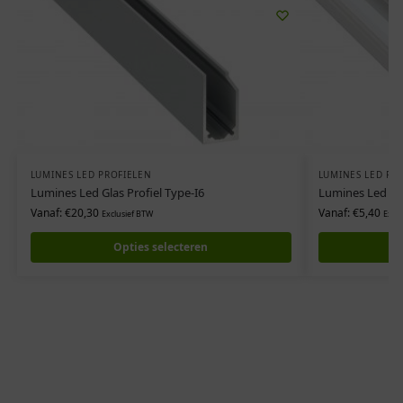
LUMINES LED PROFIELEN
LUMINES LED PR
Lumines Led Glas Profiel Type-I6
Lumines Led Pr
Vanaf:
€
20,30
Vanaf:
€
5,40
Exclusief BTW
Exclu
Opties selecteren