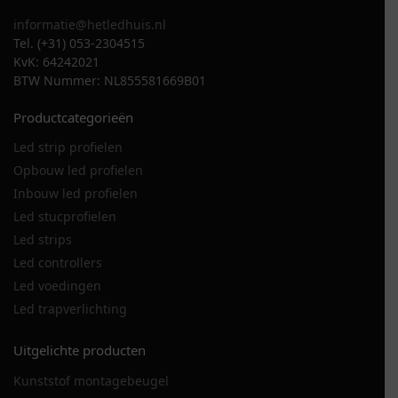
informatie@hetledhuis.nl
Tel. (+31) 053-2304515
KvK: 64242021
BTW Nummer: NL855581669B01
Productcategorieën
Led strip profielen
Opbouw led profielen
Inbouw led profielen
Led stucprofielen
Led strips
Led controllers
Led voedingen
Led trapverlichting
Uitgelichte producten
Kunststof montagebeugel