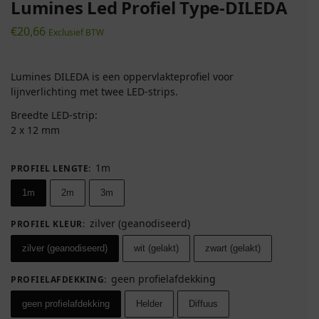
Lumines Led Profiel Type-DILEDA
€
20,66
Exclusief BTW
Lumines DILEDA is een oppervlakteprofiel voor
lijnverlichting met twee LED-strips.
Breedte LED-strip:
2 x 12 mm
1m
PROFIEL LENGTE
:
1m
2m
3m
zilver (geanodiseerd)
PROFIEL KLEUR
:
zilver (geanodiseerd)
wit (gelakt)
zwart (gelakt)
geen profielafdekking
PROFIELAFDEKKING
:
geen profielafdekking
Helder
Diffuus