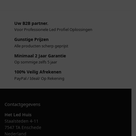
Uw B2B partner.
Voor Professionele Led Profiel Oplossingen
Gunstige Prijzen
Alle producten scherp geprijst
Minimaal 2 Jaar Garantie
Op sommige zelfs 5 jaar
100% Veilig Afrekenen
PayPal / Ideal/ Op Rekening
Contactgegevens
Het Led Huis
Staalsteden 4-11
7547 TA Enschede
Nederland