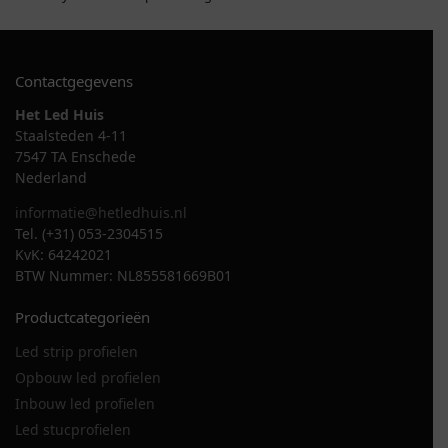
Contactgegevens
Het Led Huis
Staalsteden 4-11
7547 TA Enschede
Nederland
informatie@hetledhuis.nl
Tel. (+31) 053-2304515
KvK: 64242021
BTW Nummer: NL855581669B01
Productcategorieën
Led strip profielen
Opbouw led profielen
Inbouw led profielen
Led stucprofielen