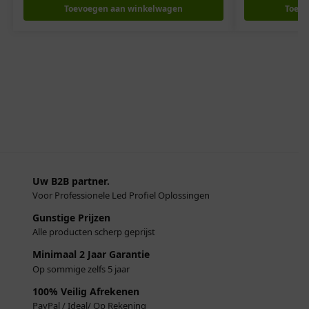
Toevoegen aan winkelwagen
Toevo
Uw B2B partner.
Voor Professionele Led Profiel Oplossingen
Gunstige Prijzen
Alle producten scherp geprijst
Minimaal 2 Jaar Garantie
Op sommige zelfs 5 jaar
100% Veilig Afrekenen
PayPal / Ideal/ Op Rekening