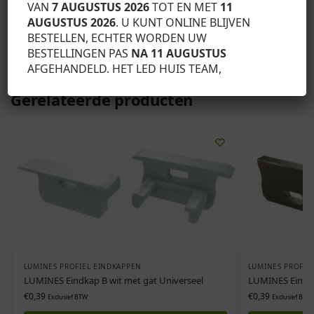
VAN
7 AUGUSTUS 2026
TOT EN MET
11
AUGUSTUS 2026
. U KUNT ONLINE BLIJVEN
BESTELLEN, ECHTER WORDEN UW
SKU:
12-0032-10
BESTELLINGEN PAS
NA 11 AUGUSTUS
Categorie:
Lumines profiel eindkappen
AFGEHANDELD. HET LED HUIS TEAM,
Gerelateerde producten
LUMINES PROFIEL EINDKAPPEN
LUMINES PROFIE
LUMINES Eindkap B wit met gat Universeel
LUMINES Eindka
€
0,39
€
0,39
Exclusief BTW
Exclusief BTW