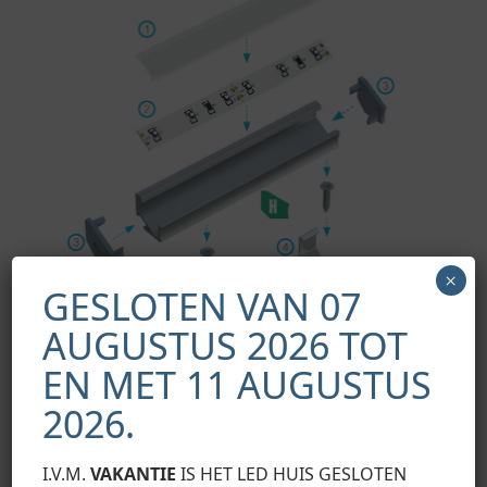
×
GESLOTEN VAN 07
AUGUSTUS 2026 TOT
EN MET 11 AUGUSTUS
2026.
Schema voor het monteren van de elementen van het
verlichtingssysteem met behulp van het H-profiel en (1)
BASIC lampenkap, (2) LED-strip, (3) eindkappen met een
I.V.M.
VAKANTIE
IS HET LED HUIS GESLOTEN
gefreesd gat, (4) CH metalen montagebeugels