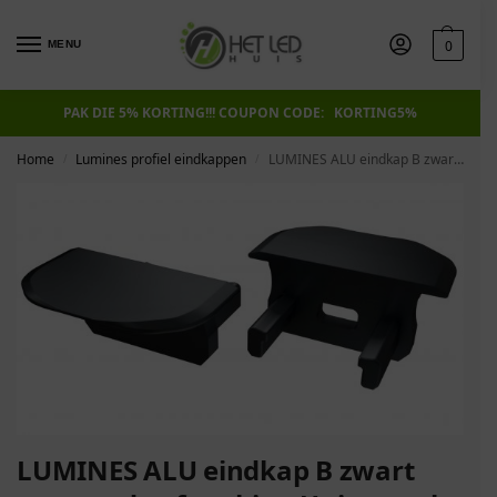
0
MENU
PAK DIE 5% KORTING!!! COUPON CODE: KORTING5%
Home
Lumines profiel eindkappen
LUMINES ALU eindkap B zwart met ronde afwerking Universeel
/
/
LUMINES ALU eindkap B zwart