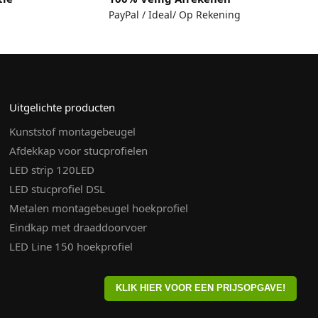
PayPal / Ideal/ Op Rekening
Uitgelichte producten
Kunststof montagebeugel
Afdekkap voor stucprofielen
LED strip 120LED
LED stucprofiel DSL
Metalen montagebeugel hoekprofiel
Eindkap met draaddoorvoer
LED Line 150 hoekprofiel
KLIK HIER VOOR EEN PRIJSOPGAVE!