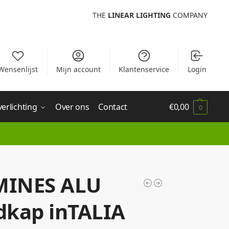
THE
LINEAR LIGHTING
COMPANY
Wensenlijst
Mijn account
Klantenservice
Login
verlichting
Over ons
Contact
€
0,00
0
MINES ALU
dkap inTALIA