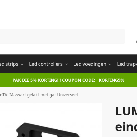
Zoeken
ed strips
Led controllers
Led voedingen
Led trap
PAK DIE 5% KORTING!!! COUPON CODE: KORTING5%
nTALIA zwart gelakt met gat Universeel
LU
ein