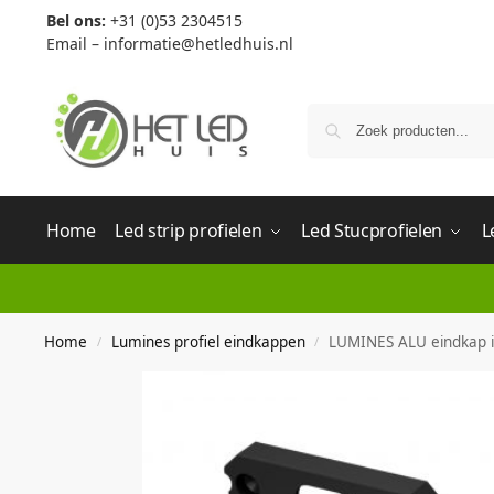
Bel ons:
+31 (0)53 2304515
Email –
informatie@hetledhuis.nl
Home
Led strip profielen
Led Stucprofielen
L
Home
Lumines profiel eindkappen
LUMINES ALU eindkap i
/
/