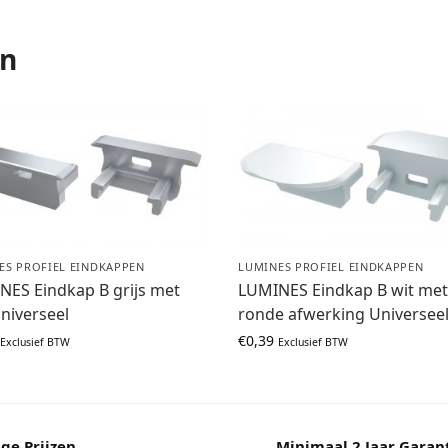
en
ES PROFIEL EINDKAPPEN
LUMINES PROFIEL EINDKAPPEN
NES Eindkap B grijs met
LUMINES Eindkap B wit me
niverseel
ronde afwerking Universee
€
0,39
Exclusief BTW
Exclusief BTW
ge Prijzen
Minimaal 2 Jaar Garan