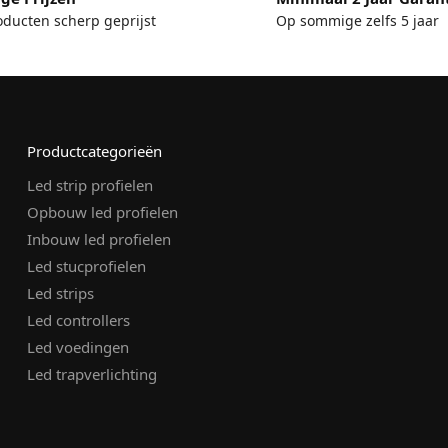
oducten scherp geprijst
Op sommige zelfs 5 jaar
Productcategorieën
Led strip profielen
Opbouw led profielen
Inbouw led profielen
Led stucprofielen
Led strips
Led controllers
Led voedingen
Led trapverlichting