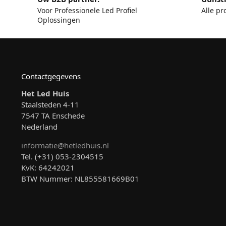
Voor Professionele Led Profiel
Alle pr
Oplossingen
Contactgegevens
Het Led Huis
Staalsteden 4-11
7547 TA Enschede
Nederland
informatie@hetledhuis.nl
Tel. (+31) 053-2304515
KvK: 64242021
BTW Nummer: NL855581669B01