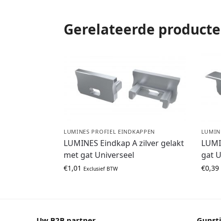
Gerelateerde product
LUMINES PROFIEL EINDKAPPEN
LUMIN
LUMINES Eindkap A zilver gelakt
LUMI
met gat Universeel
gat U
€
1,01
€
0,39
Exclusief BTW
Uw B2B partner.
Gunsti