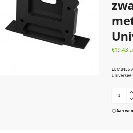
zwa
met
Uni
€
19,43
E
LUMINES A
Universeel
Aan wens