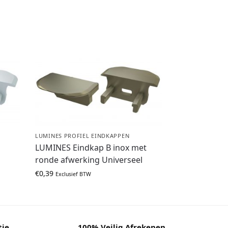
LUMINES PROFIEL EINDKAPPEN
t
LUMINES Eindkap B inox met
l
ronde afwerking Universeel
€
0,39
Exclusief BTW
tie
100% Veilig Afrekenen