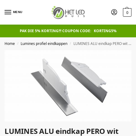
0
MENU
PAK DIE 5% KORTING!!! COUPON CODE: KORTING5%
Home
Lumines profiel eindkappen
LUMINES ALU eindkap PERO wit met gat rechts rechts
/
/
LUMINES ALU eindkap PERO wit