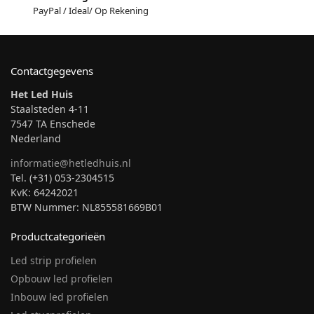
PayPal / Ideal/ Op Rekening
Contactgegevens
Het Led Huis
Staalsteden 4-11
7547 TA Enschede
Nederland
informatie@hetledhuis.nl
Tel. (+31) 053-2304515
KvK: 64242021
BTW Nummer: NL855581669B01
Productcategorieën
Led strip profielen
Opbouw led profielen
Inbouw led profielen