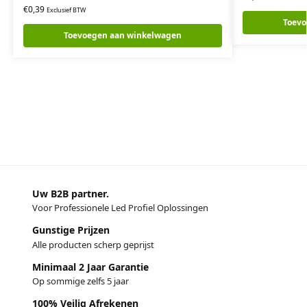
€
0,39
Exclusief BTW
Toevo
Toevoegen aan winkelwagen
Uw B2B partner.
Voor Professionele Led Profiel Oplossingen
Gunstige Prijzen
Alle producten scherp geprijst
Minimaal 2 Jaar Garantie
Op sommige zelfs 5 jaar
100% Veilig Afrekenen