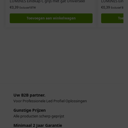
LUMINES Eindkap C grijs met gat Universeel
LUMINES Eindkap
€
0,39
€
0,39
Exclusief BTW
Exclusief BTW
Toevoegen aan winkelwagen
Toevo
Uw B2B partner.
Voor Professionele Led Profiel Oplossingen
Gunstige Prijzen
Alle producten scherp geprijst
Minimaal 2 Jaar Garantie