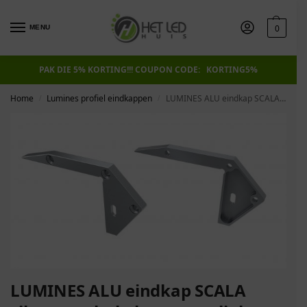
0
MENU
PAK DIE 5% KORTING!!! COUPON CODE: KORTING5%
Home
Lumines profiel eindkappen
LUMINES ALU eindkap SCALA zilveren schakels met gat links
/
/
LUMINES ALU eindkap SCALA