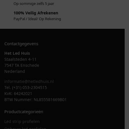
Op sommige zelfs 5 jaar
100% Veilig Afrekenen
PayPal / Ideal/ Op Rekening
Contactgegevens
Het Led Huis
Staalsteden 4-11
7547 TA Enschede
Nederland
informatie@hetledhuis.nl
Tel. (+31) 053-2304515
KvK: 64242021
BTW Nummer: NL855581669B01
Productcategorieën
Led strip profielen
Opbouw led profielen