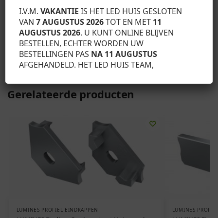
behulp van het SILEDA-profiel en (1) DUBBELE lampenkap,
I.V.M.
VAKANTIE
IS HET LED HUIS GESLOTEN
(2) LED-strips, (3) kap zonder gat, (3a) kap met gat en (4)
VAN
7 AUGUSTUS 2026
TOT EN MET
11
montageschroef
AUGUSTUS 2026
. U KUNT ONLINE BLIJVEN
BESTELLEN, ECHTER WORDEN UW
BESTELLINGEN PAS
NA 11 AUGUSTUS
SKU:
12-0625-10
AFGEHANDELD. HET LED HUIS TEAM,
Categorie:
Lumines profiel eindkappen
Gerelateerde producten
LUMINES PROFIEL EINDKAPPEN
LUMINES PROFIE