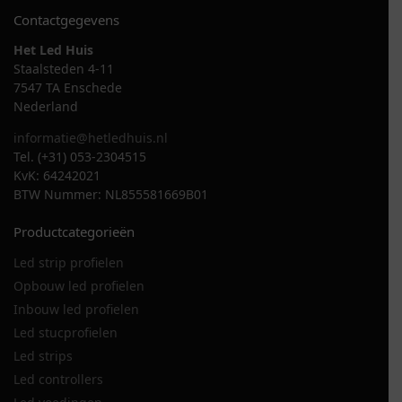
Contactgegevens
Het Led Huis
Staalsteden 4-11
7547 TA Enschede
Nederland
informatie@hetledhuis.nl
Tel. (+31) 053-2304515
KvK: 64242021
BTW Nummer: NL855581669B01
Productcategorieën
Led strip profielen
Opbouw led profielen
Inbouw led profielen
Led stucprofielen
Led strips
Led controllers