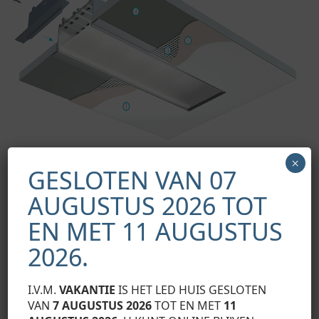
×
GESLOTEN VAN 07
AUGUSTUS 2026 TOT
EN MET 11 AUGUSTUS
Presentatie van montagefasen met behulp van het SORGA-
2026.
profiel in directe constructie [1. verf, 2. gips, 3. gaas, 4.
gipsplaat].
I.V.M.
VAKANTIE
IS HET LED HUIS GESLOTEN
VAN
7 AUGUSTUS 2026
TOT EN MET
11