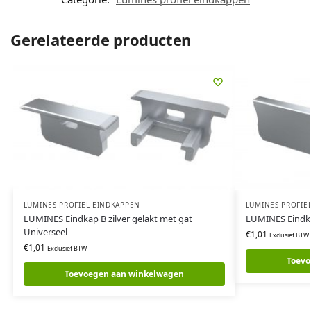
Gerelateerde producten
LUMINES PROFIEL EINDKAPPEN
LUMINES PROFIE
LUMINES Eindkap B zilver gelakt met gat
LUMINES Eindkap
Universeel
€
1,01
Exclusief BTW
€
1,01
Exclusief BTW
Toevo
Toevoegen aan winkelwagen