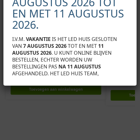
AUGUSTUS 2026 TOT
EN MET 11 AUGUSTUS
2026.
I.V.M.
VAKANTIE
IS HET LED HUIS GESLOTEN
VAN
7 AUGUSTUS 2026
TOT EN MET
11
AUGUSTUS 2026
. U KUNT ONLINE BLIJVEN
BESTELLEN, ECHTER WORDEN UW
LUMINES PROFIEL EINDKAPPEN
LUMINES PROFIE
BESTELLINGEN PAS
NA 11 AUGUSTUS
LUMINES Eindkap B grijs met gat Universeel
LUMINES Eindka
AFGEHANDELD. HET LED HUIS TEAM,
Universeel
€
0,39
Exclusief BTW
€
0,39
Exclusief BTW
Toevoegen aan winkelwagen
Toevo