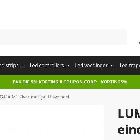
Zoeken
ed strips
Led controllers
Led voedingen
Led trap
PAK DIE 5% KORTING!!! COUPON CODE: KORTING5%
ALIA M1 zilver met gat Universeel
LU
ein