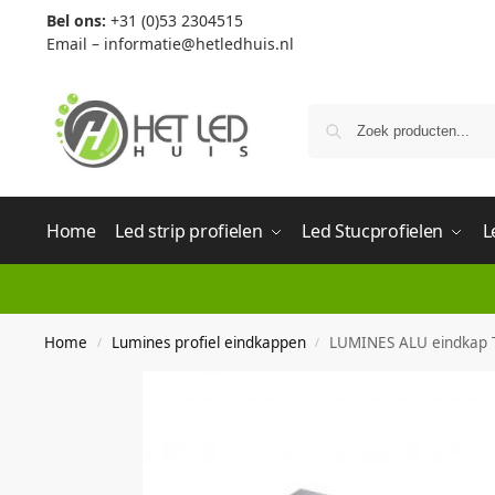
Bel ons:
+31 (0)53 2304515
Email –
informatie@hetledhuis.nl
Home
Led strip profielen
Led Stucprofielen
L
Home
Lumines profiel eindkappen
LUMINES ALU eindkap T
/
/