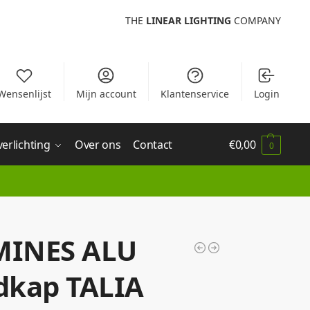
THE
LINEAR LIGHTING
COMPANY
Wensenlijst
Mijn account
Klantenservice
Login
verlichting
Over ons
Contact
€
0,00
0
MINES ALU
dkap TALIA