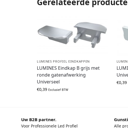
Gerelateerde product
LUMINES PROFIEL EINDKAPPEN
LUMIN
LUMINES Eindkap B grijs met
LUMI
ronde gatenafwerking
Unive
Universeel
€
0,39
€
0,39
Exclusief BTW
Uw B2B partner.
Gunsti
Voor Professionele Led Profiel
Alle pr