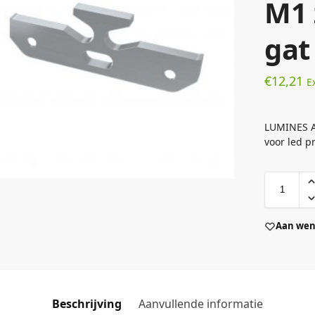
M1 
gat
€
12,21
E
LUMINES AL
voor led p
Aan wens
Beschrijving
Aanvullende informatie