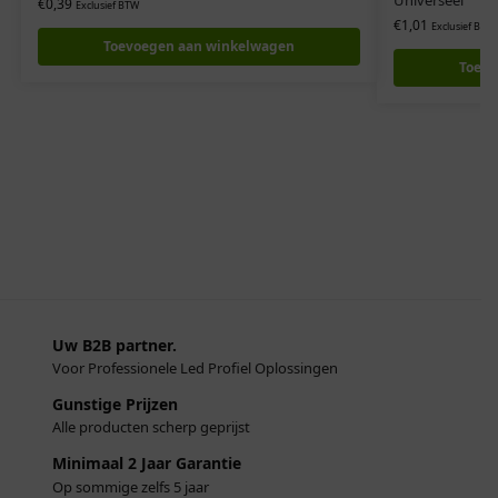
€
0,39
Exclusief BTW
€
1,01
Exclusief BTW
Toevoegen aan winkelwagen
Toevo
Uw B2B partner.
Voor Professionele Led Profiel Oplossingen
Gunstige Prijzen
Alle producten scherp geprijst
Minimaal 2 Jaar Garantie
Op sommige zelfs 5 jaar