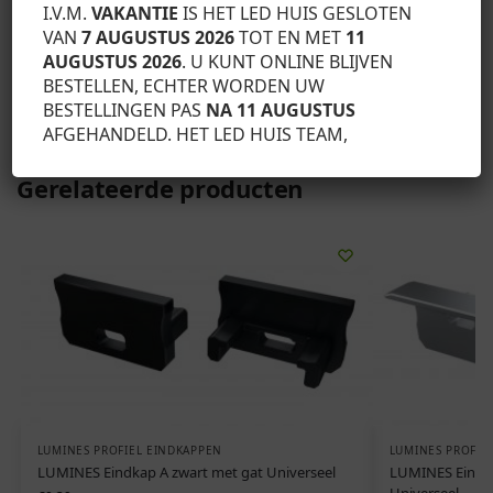
eindkappen met volledige afwerking, (5)
I.V.M.
VAKANTIE
IS HET LED HUIS GESLOTEN
dwarshoekverbinder, (6) montageveren.
VAN
7 AUGUSTUS 2026
TOT EN MET
11
AUGUSTUS 2026
. U KUNT ONLINE BLIJVEN
BESTELLEN, ECHTER WORDEN UW
SKU:
12-0722-11
BESTELLINGEN PAS
NA 11 AUGUSTUS
Categorie:
Lumines profiel eindkappen
AFGEHANDELD. HET LED HUIS TEAM,
Gerelateerde producten
LUMINES PROFIEL EINDKAPPEN
LUMINES PROFIE
LUMINES Eindkap A zwart met gat Universeel
LUMINES Eindkap
Universeel