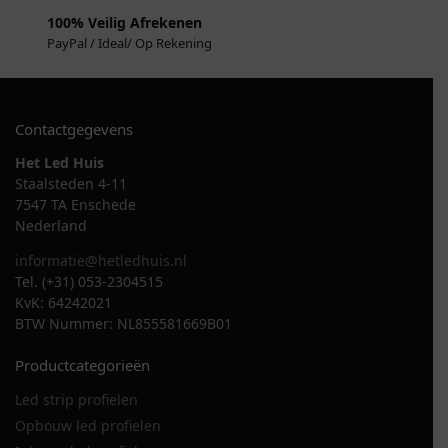
100% Veilig Afrekenen
PayPal / Ideal/ Op Rekening
Contactgegevens
Het Led Huis
Staalsteden 4-11
7547 TA Enschede
Nederland
informatie@hetledhuis.nl
Tel. (+31) 053-2304515
KvK: 64242021
BTW Nummer: NL855581669B01
Productcategorieën
Led strip profielen
Opbouw led profielen