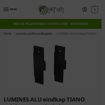
0
MENU
PAK DIE 5% KORTING!!! COUPON CODE: KORTING5%
Home
Lumines profiel eindkappen
LUMINES ALU eindkap TIANO gelakt zwart schakels basisafwerking met gat links
/
/
LUMINES ALU eindkap TIANO