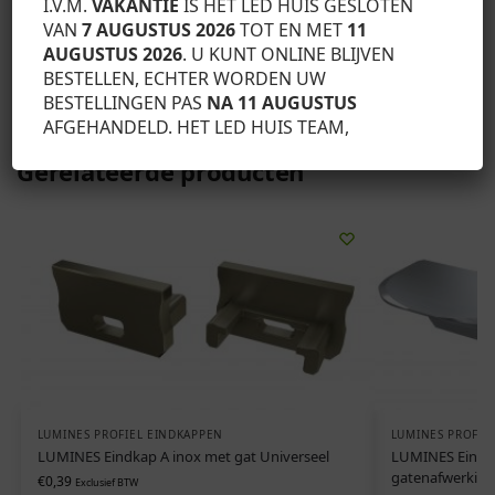
I.V.M.
VAKANTIE
IS HET LED HUIS GESLOTEN
LED-strips, (3) TOPO-kappen met gat, (4) rechte connector.
VAN
7 AUGUSTUS 2026
TOT EN MET
11
AUGUSTUS 2026
. U KUNT ONLINE BLIJVEN
BESTELLEN, ECHTER WORDEN UW
SKU:
12-0822-10
BESTELLINGEN PAS
NA 11 AUGUSTUS
Categorie:
Lumines profiel eindkappen
AFGEHANDELD. HET LED HUIS TEAM,
Gerelateerde producten
LUMINES PROFIEL EINDKAPPEN
LUMINES PROFIE
LUMINES Eindkap A inox met gat Universeel
LUMINES Eindka
gatenafwerking
€
0,39
Exclusief BTW