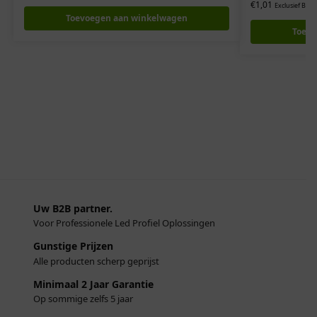
€
1,01
Exclusief BTW
Toevoegen aan winkelwagen
Toevo
Uw B2B partner.
Voor Professionele Led Profiel Oplossingen
Gunstige Prijzen
Alle producten scherp geprijst
Minimaal 2 Jaar Garantie
Op sommige zelfs 5 jaar