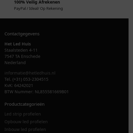
100% Veilig Afrekenen
PayPal / Ideal/ Op Rekening
Contactgegevens
Het Led Huis
Staalsteden 4-11
7547 TA Enschede
Nederland
informatie@hetledhuis.nl
Tel. (+31) 053-2304515
KvK: 64242021
BTW Nummer: NL855581669B01
Productcategorieën
Led strip profielen
Opbouw led profielen
Inbouw led profielen