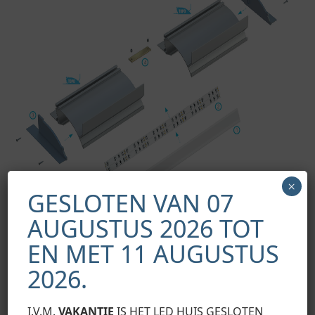
×
GESLOTEN VAN 07
AUGUSTUS 2026 TOT
EN MET 11 AUGUSTUS
2026.
Montageschema van de verlichtingssysteemelementen met
behulp van het TOPO-profiel, (1) DUBBELE lampenkap, (2)
I.V.M.
VAKANTIE
IS HET LED HUIS GESLOTEN