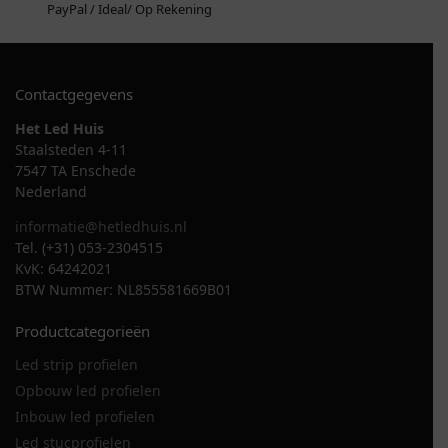
PayPal / Ideal/ Op Rekening
Contactgegevens
Het Led Huis
Staalsteden 4-11
7547 TA Enschede
Nederland
informatie@hetledhuis.nl
Tel. (+31) 053-2304515
KvK: 64242021
BTW Nummer: NL855581669B01
Productcategorieën
Led strip profielen
Opbouw led profielen
Inbouw led profielen
Led stucprofielen