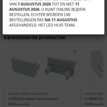
LED-strips, (3) TOPO-kappen met gat, (4) rechte connector.
VAN
7 AUGUSTUS 2026
TOT EN MET
11
AUGUSTUS 2026
. U KUNT ONLINE BLIJVEN
BESTELLEN, ECHTER WORDEN UW
SKU:
12-0831-11
BESTELLINGEN PAS
NA 11 AUGUSTUS
Categorie:
Lumines profiel eindkappen
AFGEHANDELD. HET LED HUIS TEAM,
Gerelateerde producten
LUMINES PROFIEL EINDKAPPEN
LUMINES PROFIE
LUMINES Eindkap A wit Universeel
LUMINES Eindka
€
0,39
€
0,39
Exclusief BTW
Exclusief BTW