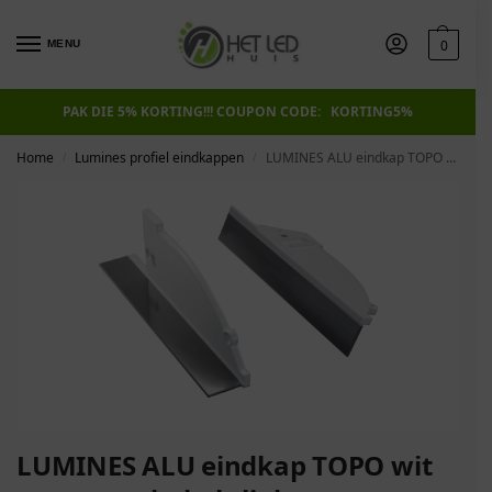
0
MENU
PAK DIE 5% KORTING!!! COUPON CODE: KORTING5%
Home
Lumines profiel eindkappen
LUMINES ALU eindkap TOPO wit met gat schakels links
/
/
LUMINES ALU eindkap TOPO wit