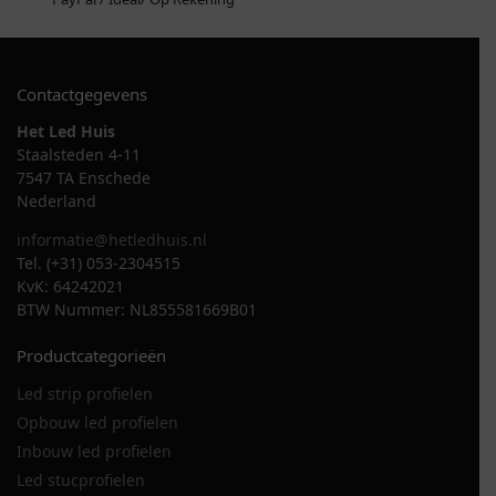
Contactgegevens
Het Led Huis
Staalsteden 4-11
7547 TA Enschede
Nederland
informatie@hetledhuis.nl
Tel. (+31) 053-2304515
KvK: 64242021
BTW Nummer: NL855581669B01
Productcategorieën
Led strip profielen
Opbouw led profielen
Inbouw led profielen
Led stucprofielen