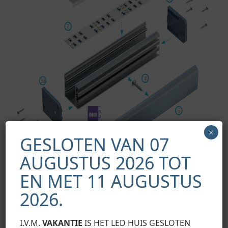
×
GESLOTEN VAN 07
AUGUSTUS 2026 TOT
EN MET 11 AUGUSTUS
Montageschema van de verlichtingssysteemelementen met
2026.
behulp van het UNICO-profiel en (1) DUBBELE lampenkap,
(2) LED-strips, (3) kap zonder gat, (3a) kap met gat, (4)
montageschroef en (5) montageprofiel WAIST M1.
I.V.M.
VAKANTIE
IS HET LED HUIS GESLOTEN