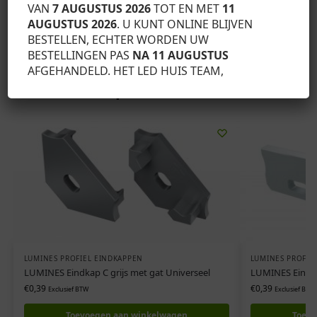
VAN
7 AUGUSTUS 2026
TOT EN MET
11
AUGUSTUS 2026
. U KUNT ONLINE BLIJVEN
SKU:
12-0851-10
BESTELLEN, ECHTER WORDEN UW
Categorie:
Lumines profiel eindkappen
BESTELLINGEN PAS
NA 11 AUGUSTUS
AFGEHANDELD. HET LED HUIS TEAM,
Gerelateerde producten
LUMINES PROFIEL EINDKAPPEN
LUMINES PROFIE
LUMINES Eindkap C grijs met gat Universeel
LUMINES Eindka
€
0,39
€
0,39
Exclusief BTW
Exclusief BTW
Toevoegen aan winkelwagen
Toevo