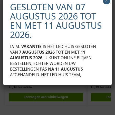
Categorie:
Lumines profiel eindkappen
×
GESLOTEN VAN 07
AUGUSTUS 2026 TOT
Gerelateerde producten
EN MET 11 AUGUSTUS
2026.
I.V.M.
VAKANTIE
IS HET LED HUIS GESLOTEN
VAN
7 AUGUSTUS 2026
TOT EN MET
11
AUGUSTUS 2026
. U KUNT ONLINE BLIJVEN
BESTELLEN, ECHTER WORDEN UW
BESTELLINGEN PAS
NA 11 AUGUSTUS
AFGEHANDELD. HET LED HUIS TEAM,
LUMINES PROFIEL EINDKAPPEN
LUMINES PROFIE
LUMINES Eindkap A grijs met gat links
LUMINES Eindka
€
0,39
€
0,39
Exclusief BTW
Exclusief BTW
Toevoegen aan winkelwagen
Toevo