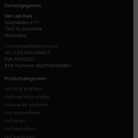
Contactgegevens
Het Led Huis
Staalsteden 4-11
7547 TA Enschede
Nederland
informatie@hetledhuis.nl
Tel. (+31) 053-2304515
KvK: 64242021
BTW Nummer: NL855581669B01
Productcategorieën
Led strip profielen
Opbouw led profielen
Inbouw led profielen
Led stucprofielen
Led strips
Led controllers
Led voedingen