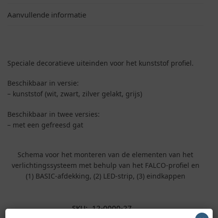
Aanvullende informatie
Speciale decoratieve uiteinden voor het kunststof profiel.
Beschikbaar in versie:
– kunststof (wit, zwart, zilver gelakt, grijs)
Beschikbaar in twee versies:
– met een gefreesd gat
Schema voor het monteren van de elementen van het
verlichtingssysteem met behulp van het FALCO-profiel en
(1) BASIC-afdekking, (2) LED-strip, (3) eindkappen
SKU:
12-0000-27