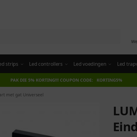
Zoeken
We
ed strips
Led controllers
Led voedingen
Led trap
PAK DIE 5% KORTING!!! COUPON CODE: KORTING5%
rt met gat Universeel
LUM
Ein