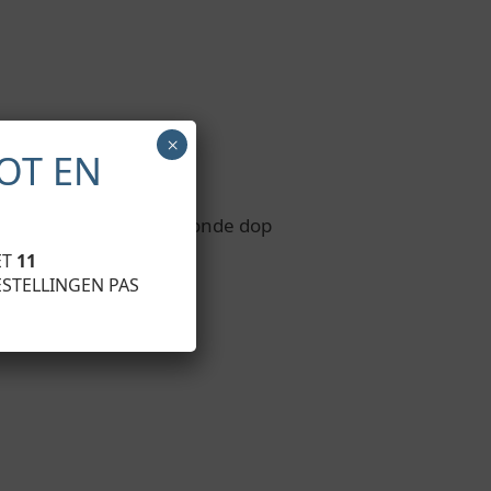
×
OT EN
latte dop, (2) met een ronde dop
ET
11
ESTELLINGEN PAS