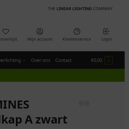
THE
LINEAR LIGHTING
COMPANY
nsenlijst
Mijn account
Klantenservice
Login
verlichting
Over ons
Contact
€
0,00
0
INES
dkap A zwart