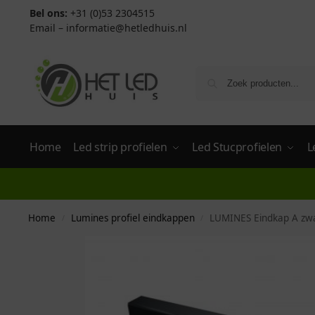
Bel ons:
+31 (0)53 2304515
Email –
informatie@hetledhuis.nl
Home
Led strip profielen
Led Stucprofielen
L
Home
Lumines profiel eindkappen
LUMINES Eindkap A zwa
/
/