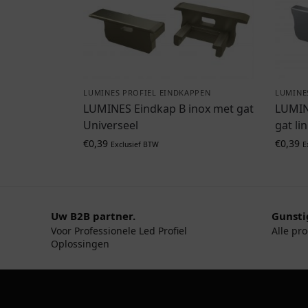
LUMINES PROFIEL EINDKAPPEN
LUMINE
LUMINES Eindkap B inox met gat
LUMIN
Universeel
gat li
€
0,39
€
0,39
Exclusief BTW
E
Uw B2B partner.
Gunsti
Voor Professionele Led Profiel
Alle pr
Oplossingen