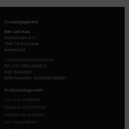
Contactgegevens
Het Led Huis
Staalsteden 4-11
7547 TA Enschede
Nederland
informatie@hetledhuis.nl
Tel. (+31) 053-2304515
KvK: 64242021
BTW Nummer: NL855581669B01
Productcategorieën
Led strip profielen
Opbouw led profielen
Inbouw led profielen
Led stucprofielen