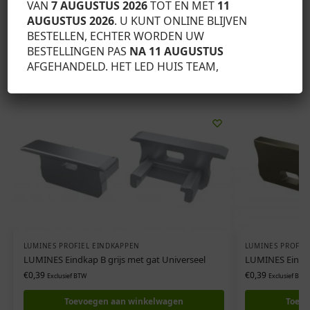
VAN
7 AUGUSTUS 2026
TOT EN MET
11
AUGUSTUS 2026
. U KUNT ONLINE BLIJVEN
SKU:
12-0932-01
BESTELLEN, ECHTER WORDEN UW
Categorie:
Lumines profiel eindkappen
BESTELLINGEN PAS
NA 11 AUGUSTUS
AFGEHANDELD. HET LED HUIS TEAM,
Gerelateerde producten
LUMINES PROFIEL EINDKAPPEN
LUMINES PROFIE
LUMINES Eindkap B grijs met gat Universeel
LUMINES Eindka
€
0,39
€
0,39
Exclusief BTW
Exclusief BTW
Toevoegen aan winkelwagen
Toevo