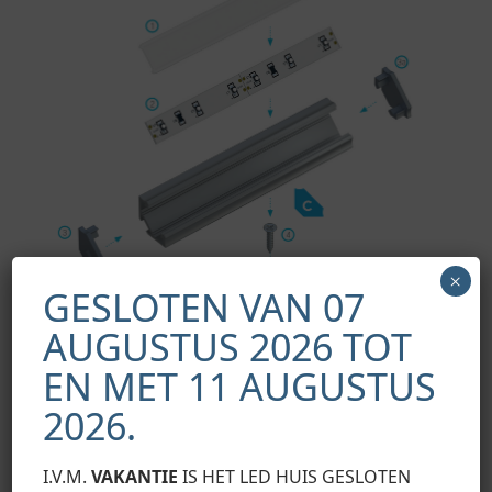
×
GESLOTEN VAN 07
AUGUSTUS 2026 TOT
EN MET 11 AUGUSTUS
Montageschema van de verlichtingssysteemelementen met
2026.
behulp van een hoekig C-profiel en (1) BASIC lampenkap, (2)
LED-strip, (3) kappen met gat, (3a) kappen zonder gat (4)
bevestigingsschroef, (5) CH montagebeugel
I.V.M.
VAKANTIE
IS HET LED HUIS GESLOTEN