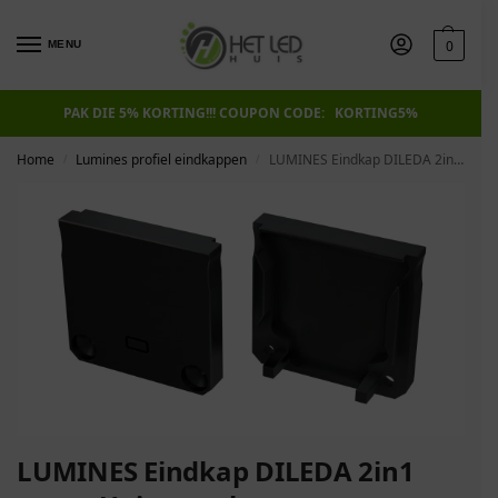
0
MENU
PAK DIE 5% KORTING!!! COUPON CODE: KORTING5%
Home
Lumines profiel eindkappen
LUMINES Eindkap DILEDA 2in1 zwart Universeel
/
/
LUMINES Eindkap DILEDA 2in1