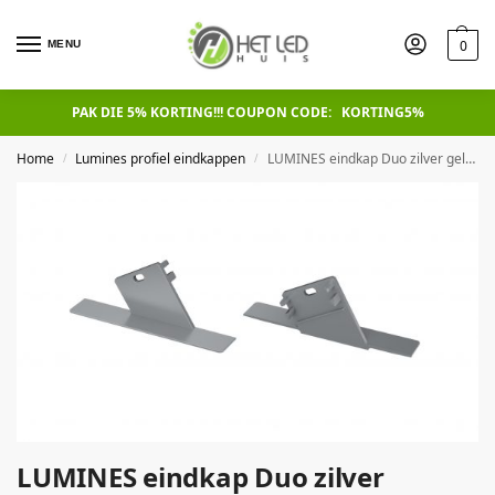
0
MENU
PAK DIE 5% KORTING!!! COUPON CODE: KORTING5%
Home
Lumines profiel eindkappen
LUMINES eindkap Duo zilver gelakte schakels met gat links
/
/
LUMINES eindkap Duo zilver