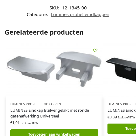
SKU:
12-1345-00
Categorie:
Lumines profiel eindkappen
Gerelateerde producten
LUMINES PROFIEL EINDKAPPEN
LUMINES PROFIE
LUMINES Eindkap B zilver gelakt met ronde
LUMINES Eindka
gatenafwerking Universeel
€
0,39
Exclusief BTW
€
1,01
Exclusief BTW
Toevo
Toevoegen aan winkelwagen