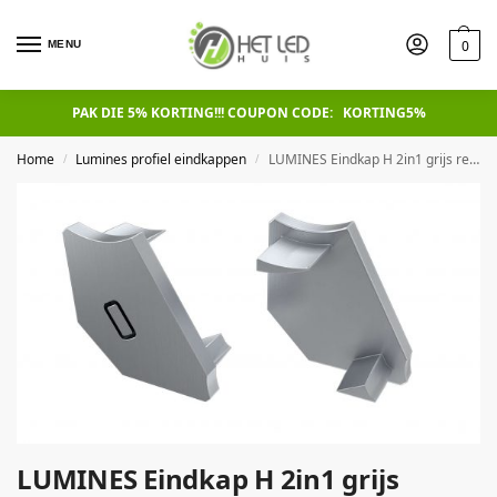
0
MENU
PAK DIE 5% KORTING!!! COUPON CODE: KORTING5%
Home
Lumines profiel eindkappen
LUMINES Eindkap H 2in1 grijs rechts rechts
/
/
LUMINES Eindkap H 2in1 grijs