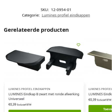
SKU:
12-0954-01
Categorie:
Lumines profiel eindkappen
Gerelateerde producten
LUMINES PROFIEL EINDKAPPEN
LUMINES PROFIE
LUMINES Eindkap B zwart met ronde afwerking
LUMINES Eindka
Universeel
€
0,39
Exclusief BTW
€
0,39
Exclusief BTW
Toevo