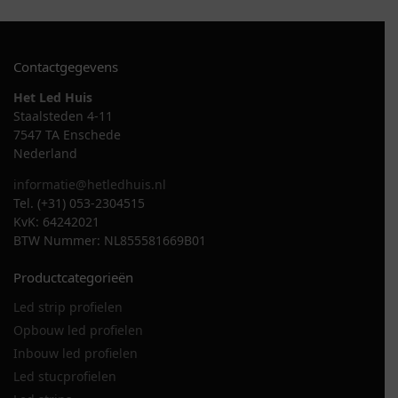
Contactgegevens
Het Led Huis
Staalsteden 4-11
7547 TA Enschede
Nederland
informatie@hetledhuis.nl
Tel. (+31) 053-2304515
KvK: 64242021
BTW Nummer: NL855581669B01
Productcategorieën
Led strip profielen
Opbouw led profielen
Inbouw led profielen
Led stucprofielen