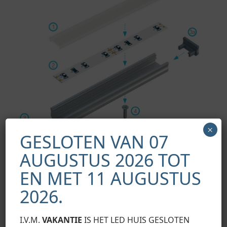
×
GESLOTEN VAN 07
AUGUSTUS 2026 TOT
EN MET 11 AUGUSTUS
Schema voor het monteren van de elementen van het
2026.
verlichtingssysteem met behulp van profiel A en (1) BASIC
lampenkap, (2) LED-strip, (3) kappen met gat, (3a) kappen
zonder gat, (4) montageschroef, (5) A MINI montagebeugel
I.V.M.
VAKANTIE
IS HET LED HUIS GESLOTEN