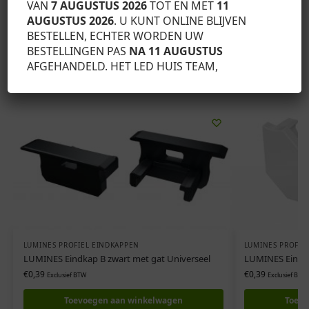
VAN
7 AUGUSTUS 2026
TOT EN MET
11
AUGUSTUS 2026
. U KUNT ONLINE BLIJVEN
SKU:
12-0964-00
BESTELLEN, ECHTER WORDEN UW
Categorie:
Lumines profiel eindkappen
BESTELLINGEN PAS
NA 11 AUGUSTUS
AFGEHANDELD. HET LED HUIS TEAM,
Gerelateerde producten
LUMINES PROFIEL EINDKAPPEN
LUMINES PROFIE
LUMINES Eindkap B zwart met gat Universeel
LUMINES Eindka
€
0,39
€
0,39
Exclusief BTW
Exclusief BTW
Toevoegen aan winkelwagen
Toevo