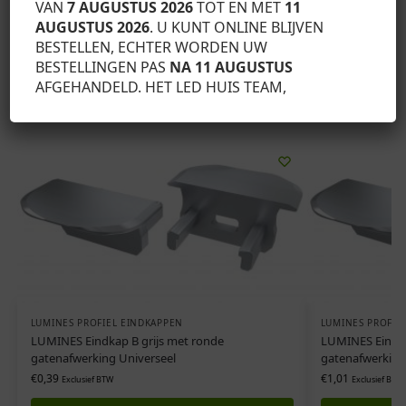
VAN
7 AUGUSTUS 2026
TOT EN MET
11
AUGUSTUS 2026
. U KUNT ONLINE BLIJVEN
SKU:
12-0124-01
BESTELLEN, ECHTER WORDEN UW
Categorie:
Lumines profiel eindkappen
BESTELLINGEN PAS
NA 11 AUGUSTUS
AFGEHANDELD. HET LED HUIS TEAM,
Gerelateerde producten
LUMINES PROFIEL EINDKAPPEN
LUMINES PROFIE
LUMINES Eindkap B grijs met ronde
LUMINES Eindka
gatenafwerking Universeel
gatenafwerking
€
0,39
€
1,01
Exclusief BTW
Exclusief BTW