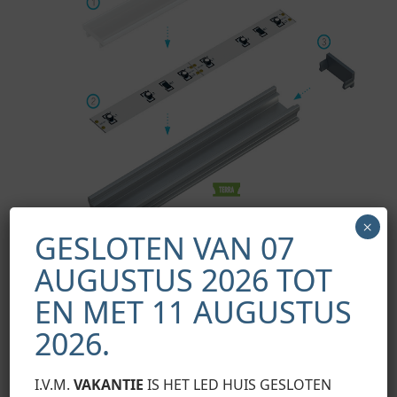
×
GESLOTEN VAN 07
AUGUSTUS 2026 TOT
EN MET 11 AUGUSTUS
Schema voor het monteren van de elementen van het
2026.
verlichtingssysteem met behulp van het TERRA-profiel en
(1) vloerlamp, (2) LED-strip, (3) kappen zonder gat, (3a)
kappen met gat
I.V.M.
VAKANTIE
IS HET LED HUIS GESLOTEN