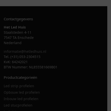
Contactgegevens
Het Led Huis
Staalsteden 4-11
7547 TA Enschede
Nederland
informatie@hetledhuis.nl
Tel. (+31) 053-2304515
KvK: 64242021
BTW Nummer: NL855581669B01
Productcategorieën
Led strip profielen
Opbouw led profielen
Inbouw led profielen
Led stucprofielen