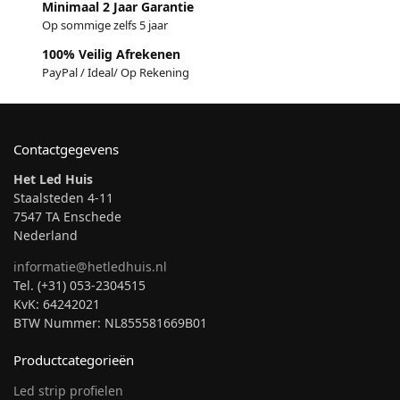
Minimaal 2 Jaar Garantie
Op sommige zelfs 5 jaar
100% Veilig Afrekenen
PayPal / Ideal/ Op Rekening
Contactgegevens
Het Led Huis
Staalsteden 4-11
7547 TA Enschede
Nederland
informatie@hetledhuis.nl
Tel. (+31) 053-2304515
KvK: 64242021
BTW Nummer: NL855581669B01
Productcategorieën
Led strip profielen