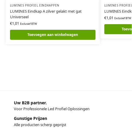
LUMINES PROFIEL EINDKAPPEN
LUMINES PROFIE
LUMINES Eindkap A zilver gelakt met gat
LUMINES Eindkap
Universeel
€
1,01
Exclusief BTW
€
1,01
Exclusief BTW
Toevo
Toevoegen aan winkelwagen
Uw B2B partner.
Voor Professionele Led Profiel Oplossingen
Gunstige Prijzen
Alle producten scherp geprijst