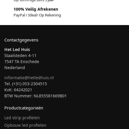
100% Veilig Afrekenen
PayPal / Ideal/ Op Rekening
Contactgegevens
Het Led Huis
Staalsteden 4-11
7547 TA Enschede
Nederland
informatie@hetledhuis.nl
Tel. (+31) 053-2304515
KvK: 64242021
BTW Nummer: NL855581669B01
Productcategorieën
Led strip profielen
Opbouw led profielen