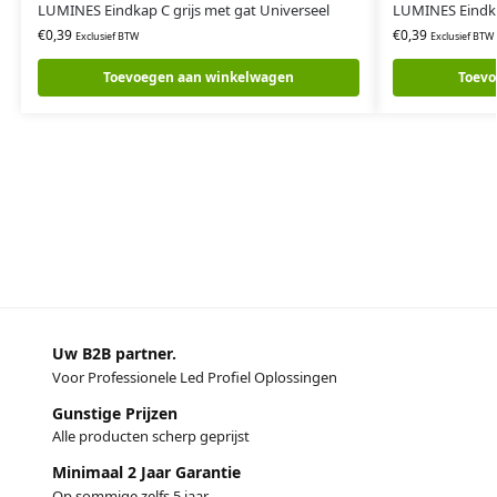
LUMINES Eindkap C grijs met gat Universeel
LUMINES Eindka
€
0,39
€
0,39
Exclusief BTW
Exclusief BTW
Toevoegen aan winkelwagen
Toevo
Uw B2B partner.
Voor Professionele Led Profiel Oplossingen
Gunstige Prijzen
Alle producten scherp geprijst
Minimaal 2 Jaar Garantie
Op sommige zelfs 5 jaar