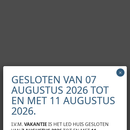
×
GESLOTEN VAN 07
AUGUSTUS 2026 TOT
EN MET 11 AUGUSTUS
Montageschema van de verlichtingssysteemelementen met
behulp van het INSO inbouwprofiel en (1) WIDE lampenkap,
2026.
(2) drie LED-strips, (3) eindkappen, (4) schroeven waarmee
de kappen worden bevestigd
I.V.M.
VAKANTIE
IS HET LED HUIS GESLOTEN