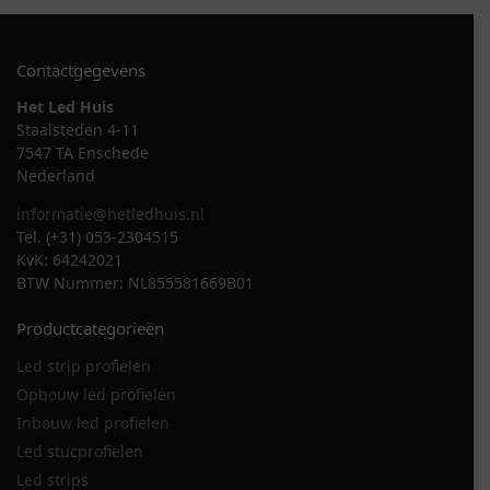
Contactgegevens
Het Led Huis
Staalsteden 4-11
7547 TA Enschede
Nederland
informatie@hetledhuis.nl
Tel. (+31) 053-2304515
KvK: 64242021
BTW Nummer: NL855581669B01
Productcategorieën
Led strip profielen
Opbouw led profielen
Inbouw led profielen
Led stucprofielen
Led strips