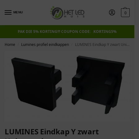
0
MENU
PAK DIE 5% KORTING!!! COUPON CODE: KORTING5%
Home
Lumines profiel eindkappen
LUMINES Eindkap Y zwart Universeel
/
/
LUMINES Eindkap Y zwart