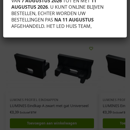
VAN
7 AUGUSTUS 2026
TOT EN MET
11
AUGUSTUS 2026
. U KUNT ONLINE BLIJVEN
SKU:
12-0092-01
BESTELLEN, ECHTER WORDEN UW
Categorie:
Lumines profiel eindkappen
BESTELLINGEN PAS
NA 11 AUGUSTUS
AFGEHANDELD. HET LED HUIS TEAM,
Gerelateerde producten
LUMINES PROFIEL EINDKAPPEN
LUMINES PROFIE
LUMINES Eindkap A zwart met gat Universeel
LUMINES Eindka
€
0,39
€
0,39
Exclusief BTW
Exclusief BTW
Toevoegen aan winkelwagen
Toevo