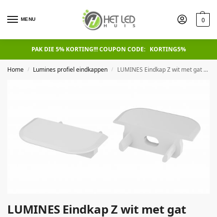
0
MENU
PAK DIE 5% KORTING!!! COUPON CODE: KORTING5%
Home
Lumines profiel eindkappen
LUMINES Eindkap Z wit met gat Universeel
/
/
LUMINES Eindkap Z wit met gat