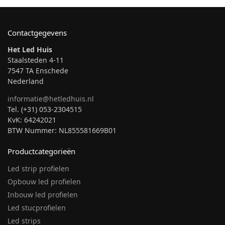
Contactgegevens
Het Led Huis
Staalsteden 4-11
7547 TA Enschede
Nederland
informatie@hetledhuis.nl
Tel. (+31) 053-2304515
KvK: 64242021
BTW Nummer: NL855581669B01
Productcategorieën
Led strip profielen
Opbouw led profielen
Inbouw led profielen
Led stucprofielen
Led strips