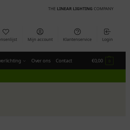
THE
LINEAR LIGHTING
COMPANY
nsenlijst
Mijn account
Klantenservice
Login
verlichting
Over ons
Contact
€
0,00
0