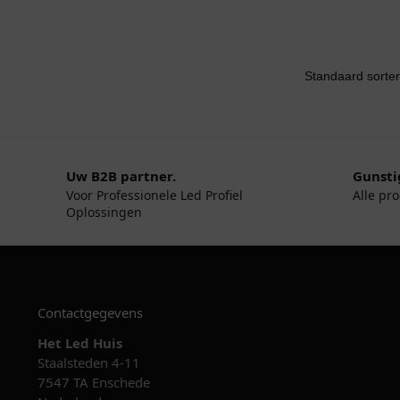
Uw B2B partner.
Gunsti
Voor Professionele Led Profiel
Alle pr
Oplossingen
Contactgegevens
Het Led Huis
Staalsteden 4-11
7547 TA Enschede