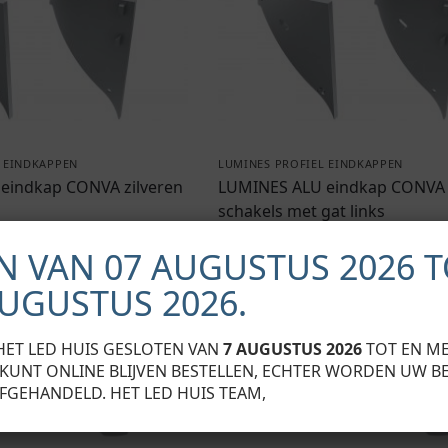
 EINDKAPPEN
LUMINES PROFIEL EINDKAPPEN
eindkap CONVA zilveren
LUMINES ALU eindkap CONVA 
schakels met gat links
€
21,00
TW
Exclusief BTW
N VAN 07 AUGUSTUS 2026 T
AUGUSTUS 2026.
HET LED HUIS GESLOTEN VAN
7 AUGUSTUS 2026
TOT EN M
U KUNT ONLINE BLIJVEN BESTELLEN, ECHTER WORDEN UW B
FGEHANDELD. HET LED HUIS TEAM,