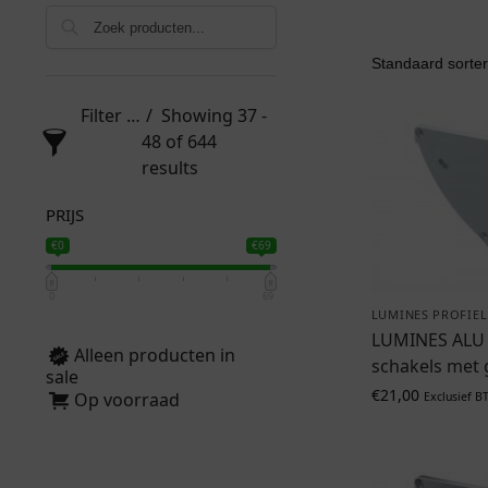
Filter products
Showing 37 -
48 of 644
results
PRIJS
€0
€69
0
69
LUMINES PROFIEL
LUMINES ALU 
Alleen producten in
schakels met g
sale
€
21,00
Op voorraad
Exclusief B