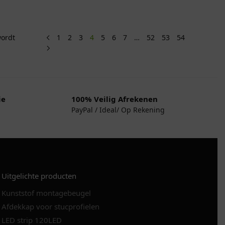
wordt
1
2
3
4
5
6
7
…
52
53
54
ie
100% Veilig Afrekenen
PayPal / Ideal/ Op Rekening
Uitgelichte producten
Kunststof montagebeugel
Afdekkap voor stucprofielen
LED strip 120LED