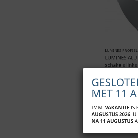
LUMINES PROFIEL
LUMINES ALU 
schakels links
€
21,00
Exclusief B
GESLOTE
MET 11 
I.V.M.
VAKANTIE
IS 
AUGUSTUS 2026
. 
NA 11 AUGUSTUS
A