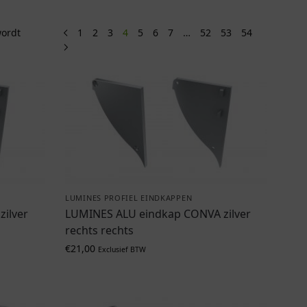
wordt
1
2
3
4
5
6
7
…
52
53
54
LUMINES PROFIEL EINDKAPPEN
ilver
LUMINES ALU eindkap CONVA zilver
rechts rechts
€
21,00
Exclusief BTW