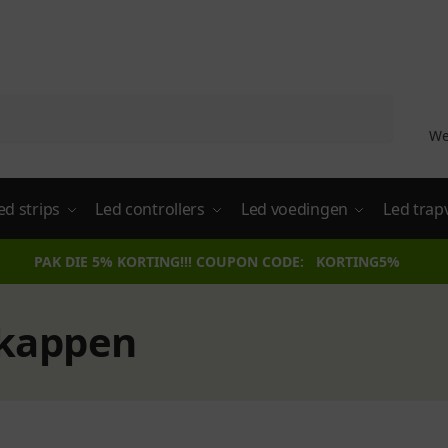
Zoeken
We
ed strips
Led controllers
Led voedingen
Led trap
PAK DIE 5% KORTING!!! COUPON CODE: KORTING5%
dkappen