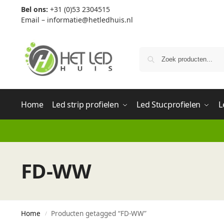
Bel ons:
+31 (0)53 2304515
Email –
informatie@hetledhuis.nl
Home
Led strip profielen
Led Stucprofielen
L
FD-WW
Home
Producten getagged “FD-WW”
/