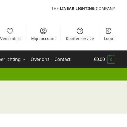
THE
LINEAR LIGHTING
COMPANY
Wensenlijst
Mijn account
Klantenservice
Login
verlichting
Over ons
Contact
€
0,00
0