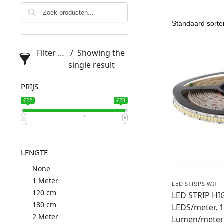
Filter products
Showing the
single result
PRIJS
€22
€23
22
23
LENGTE
None
1 Meter
LED STRIPS WIT
120 cm
LED STRIP H
180 cm
LEDS/meter, 
2 Meter
Lumen/mete