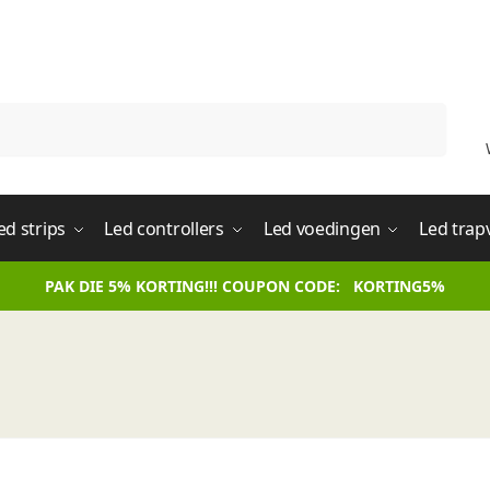
Zoeken
ed strips
Led controllers
Led voedingen
Led trap
PAK DIE 5% KORTING!!! COUPON CODE: KORTING5%