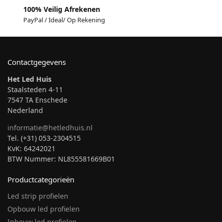
100% Veilig Afrekenen
PayPal / Ideal/ Op Rekening
Contactgegevens
Het Led Huis
Staalsteden 4-11
7547 TA Enschede
Nederland
informatie@hetledhuis.nl
Tel. (+31) 053-2304515
KvK: 64242021
BTW Nummer: NL855581669B01
Productcategorieën
Led strip profielen
Opbouw led profielen
Inbouw led profielen