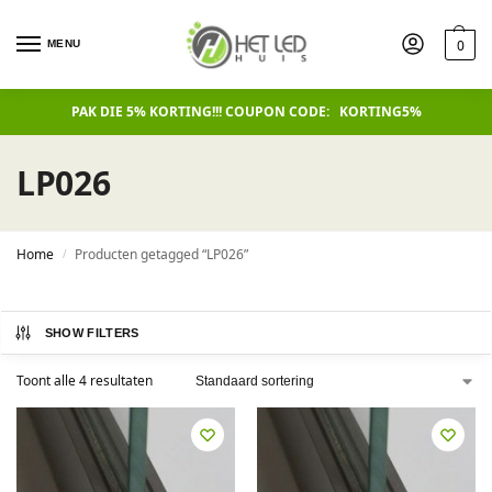
0
MENU
PAK DIE 5% KORTING!!! COUPON CODE: KORTING5%
LP026
Home
Producten getagged “LP026”
/
SHOW FILTERS
Toont alle 4 resultaten