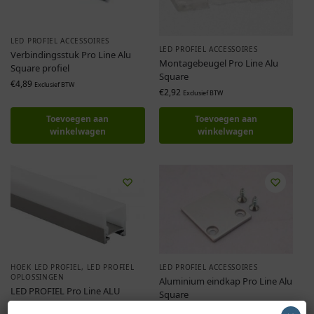
LED PROFIEL ACCESSOIRES
LED PROFIEL ACCESSOIRES
Verbindingsstuk Pro Line Alu
Montagebeugel Pro Line Alu
Square profiel
Square
€
4,89
Exclusief BTW
€
2,92
Exclusief BTW
Toevoegen aan
Toevoegen aan
winkelwagen
winkelwagen
HOEK LED PROFIEL
,
LED PROFIEL
LED PROFIEL ACCESSOIRES
OPLOSSINGEN
Aluminium eindkap Pro Line Alu
LED PROFIEL Pro Line ALU
Square
Square
€
9,65
Exclusief BTW