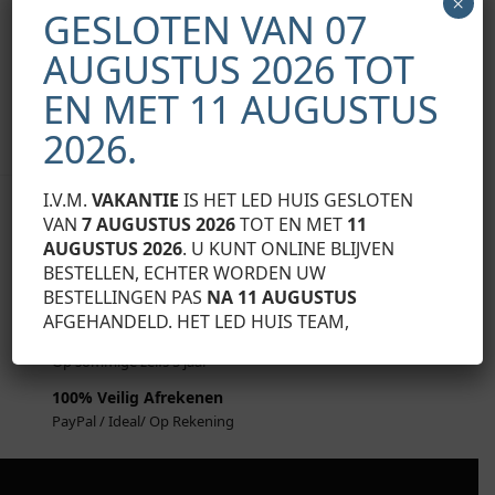
×
Vanaf:
€
24,20
Exclusief BTW
GESLOTEN VAN 07
Toevoegen aan
AUGUSTUS 2026 TOT
Opties selecteren
winkelwagen
EN MET 11 AUGUSTUS
Toont alle 4 resultaten
2026.
I.V.M.
VAKANTIE
IS HET LED HUIS GESLOTEN
Uw B2B partner.
VAN
7 AUGUSTUS 2026
TOT EN MET
11
Voor Professionele Led Profiel Oplossingen
AUGUSTUS 2026
. U KUNT ONLINE BLIJVEN
BESTELLEN, ECHTER WORDEN UW
Gunstige Prijzen
BESTELLINGEN PAS
NA 11 AUGUSTUS
Alle producten scherp geprijst
AFGEHANDELD. HET LED HUIS TEAM,
Minimaal 2 Jaar Garantie
Op sommige zelfs 5 jaar
100% Veilig Afrekenen
PayPal / Ideal/ Op Rekening