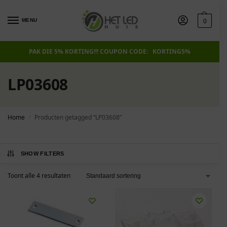
0
MENU
PAK DIE 5% KORTING!!! COUPON CODE: KORTING5%
LP03608
Home
Producten getagged “LP03608”
/
SHOW FILTERS
Toont alle 4 resultaten