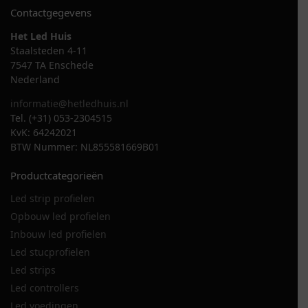
Contactgegevens
Het Led Huis
Staalsteden 4-11
7547 TA Enschede
Nederland
informatie@hetledhuis.nl
Tel. (+31) 053-2304515
KvK: 64242021
BTW Nummer: NL855581669B01
Productcategorieën
Led strip profielen
Opbouw led profielen
Inbouw led profielen
Led stucprofielen
Led strips
Led controllers
Led voedingen