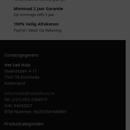
Minimaal 2 Jaar Garantie
Op sommige zelfs 5 jaar
100% Veilig Afrekenen
PayPal / Ideal/ Op Rekening
Contactgegevens
Het Led Huis
Staalsteden 4-11
7547 TA Enschede
Nederland
informatie@hetledhuis.nl
Tel. (+31) 053-2304515
KvK: 64242021
BTW Nummer: NL855581669B01
Productcategorieën