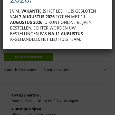
I.V.M.
VAKANTIE
IS HET LED HUIS GESLOTEN
VAN
7 AUGUSTUS 2026
TOT EN MET
11
AUGUSTUS 2026
. U KUNT ONLINE BLIJVEN
BESTELLEN, ECHTER WORDEN UW
INBOUW LED PROFIELEN
,
LED
BESTELLINGEN PAS
NA 11 AUGUSTUS
PROFIEL OPLOSSINGEN
,
OPBOUW
LED PROFIELEN
AFGEHANDELD. HET LED HUIS TEAM,
LED PROFIEL LED LINE 400
Vanaf:
€
8,28
Exclusief BTW
Opties selecteren
Toont alle 7 resultaten
Uw B2B partner.
Voor Professionele Led Profiel Oplossingen
Gunstige Prijzen
Alle producten scherp geprijst