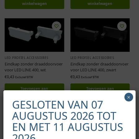
winkelwagen
winkelwagen
LED PROFIEL ACCESSOIRES
LED PROFIEL ACCESSOIRES
Eindkap zonder draaddoorvoer
Eindkap zonder draaddoorvoer
voor LED LINE 400, wit
voor LED LINE 400, zwart
€
0,43
€
0,43
Exclusief BTW
Exclusief BTW
Toevoegen aan
Toevoegen aan
winkelwagen
winkelwagen
×
GESLOTEN VAN 07
AUGUSTUS 2026 TOT
EN MET 11 AUGUSTUS
2026.