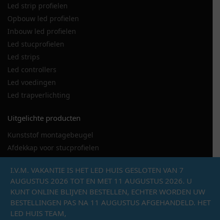
Led strip profielen
Opbouw led profielen
Inbouw led profielen
Led stucprofielen
Led strips
Led controllers
Led voedingen
Led trapverlichting
Uitgelichte producten
Kunststof montagebeugel
Afdekkap voor stucprofielen
LED strip 120LED
I.V.M. VAKANTIE IS HET LED HUIS GESLOTEN VAN 7
LED stucprofiel DSL
AUGUSTUS 2026 TOT EN MET 11 AUGUSTUS 2026. U
Metalen montagebeugel hoekprofiel
KUNT ONLINE BLIJVEN BESTELLEN, ECHTER WORDEN UW
Eindkap met draaddoorvoer
BESTELLINGEN PAS NA 11 AUGUSTUS AFGEHANDELD. HET
LED Line 150 hoekprofiel
LED HUIS TEAM,