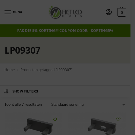
0
MENU
PAK DIE 5% KORTING!!! COUPON CODE: KORTING5%
LP09307
Home
Producten getagged “LP09307”
/
SHOW FILTERS
Toont alle 7 resultaten