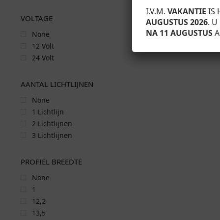
I.V.M.
VAKANTIE
IS 
VOLTAGE
AUGUSTUS 2026
. 
NA 11 AUGUSTUS
A
None
12 Volt
24 Volt
AANTAL LICHTLIJNEN
None
1 Lichtlijn
2 Lichtlijnen
3 Lichtlijnen
PROFIEL BREEDTE
None
1
12,2
13,5