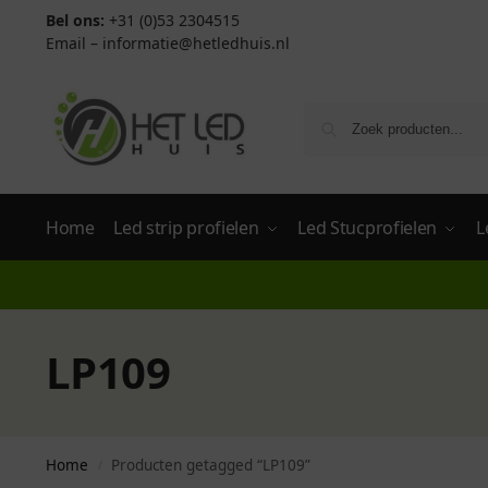
Bel ons:
+31 (0)53 2304515
Email –
informatie@hetledhuis.nl
Home
Led strip profielen
Led Stucprofielen
L
LP109
Home
Producten getagged “LP109”
/