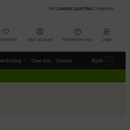
THE
LINEAR LIGHTING
COMPANY
nsenlijst
Mijn account
Klantenservice
Login
verlichting
Over ons
Contact
€
0,00
0