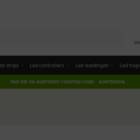
Zoeken
We
ed strips
Led controllers
Led voedingen
Led trap
PAK DIE 5% KORTING!!! COUPON CODE: KORTING5%