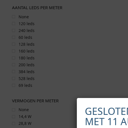
AANTAL LEDS PER METER
None
120 leds
240 leds
60 leds
128 leds
160 leds
180 leds
200 leds
384 leds
528 leds
69 leds
VERMOGEN PER METER
GESLOTE
None
14,4 W
MET 11 
28,8 W