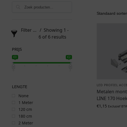
Filter products
Showing 1 -
6 of 6 results
PRIJS
€0
€2
0
2
LED PROFIEL ACC
LENGTE
Metalen mont
None
LINE 170 Hoekp
1 Meter
€
1,15
Exclusief BT
120 cm
180 cm
2 Meter