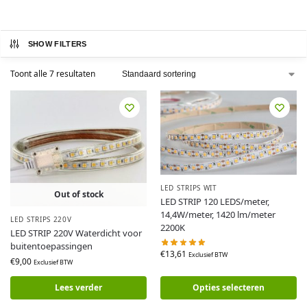
SHOW FILTERS
Toont alle 7 resultaten
LED STRIPS WIT
Out of stock
LED STRIP 120 LEDS/meter,
14,4W/meter, 1420 lm/meter
LED STRIPS 220V
2200K
LED STRIP 220V Waterdicht voor
buitentoepassingen
€
13,61
Exclusief BTW
€
9,00
Exclusief BTW
Lees verder
Opties selecteren