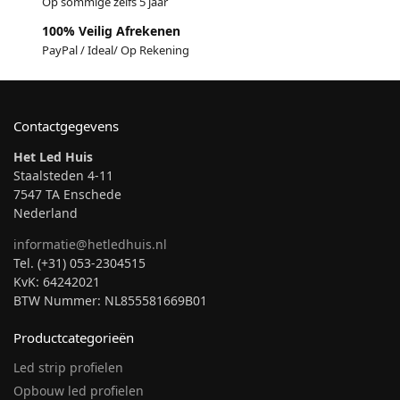
Op sommige zelfs 5 jaar
100% Veilig Afrekenen
PayPal / Ideal/ Op Rekening
Contactgegevens
Het Led Huis
Staalsteden 4-11
7547 TA Enschede
Nederland
informatie@hetledhuis.nl
Tel. (+31) 053-2304515
KvK: 64242021
BTW Nummer: NL855581669B01
Productcategorieën
Led strip profielen
Opbouw led profielen