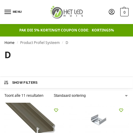
0
MENU
PAK DIE 5% KORTING!!! COUPON CODE: KORTING5%
Home
Product Profiel Systeem
D
/
/
D
SHOW FILTERS
Toont alle 11 resultaten