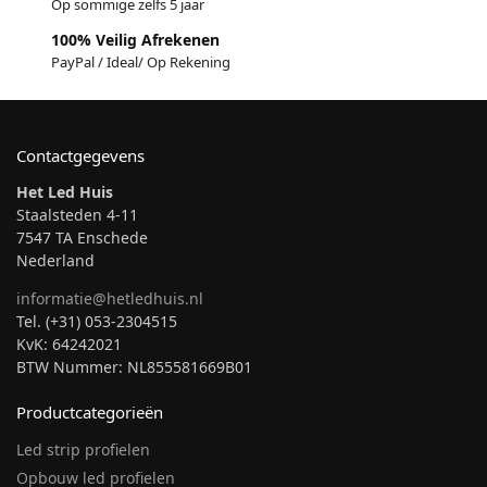
Op sommige zelfs 5 jaar
100% Veilig Afrekenen
PayPal / Ideal/ Op Rekening
Contactgegevens
Het Led Huis
Staalsteden 4-11
7547 TA Enschede
Nederland
informatie@hetledhuis.nl
Tel. (+31) 053-2304515
KvK: 64242021
BTW Nummer: NL855581669B01
Productcategorieën
Led strip profielen
Opbouw led profielen