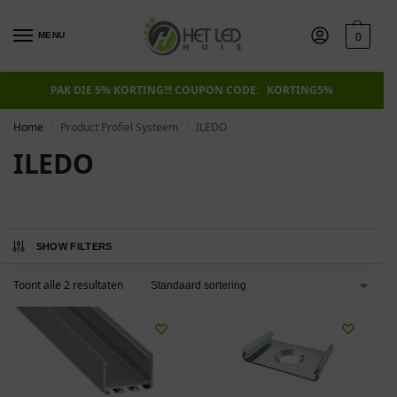
0
MENU
PAK DIE 5% KORTING!!! COUPON CODE: KORTING5%
Home
Product Profiel Systeem
ILEDO
/
/
ILEDO
SHOW FILTERS
Toont alle 2 resultaten