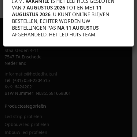
I.V.M.
VAKANTIE
IS HET LED HUIS GESLOTEN
100% Veilig Afrekenen
VAN
7 AUGUSTUS 2026
TOT EN MET
11
PayPal / Ideal/ Op Rekening
AUGUSTUS 2026
. U KUNT ONLINE BLIJVEN
BESTELLEN, ECHTER WORDEN UW
BESTELLINGEN PAS
NA 11 AUGUSTUS
Contactgegevens
AFGEHANDELD. HET LED HUIS TEAM,
Het Led Huis
Staalsteden 4-11
7547 TA Enschede
Nederland
informatie@hetledhuis.nl
Tel. (+31) 053-2304515
KvK: 64242021
BTW Nummer: NL855581669B01
Productcategorieën
Led strip profielen
Opbouw led profielen
Inbouw led profielen