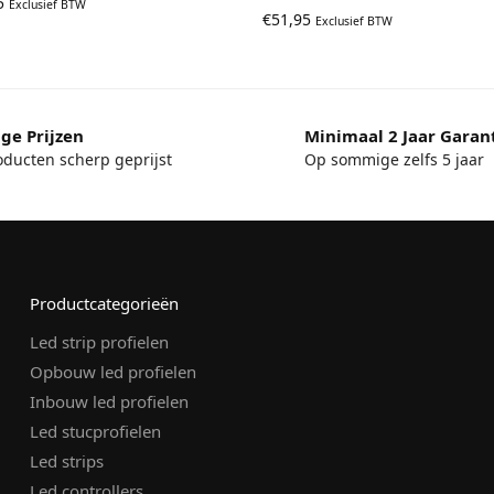
5
Exclusief BTW
€
51,95
Exclusief BTW
ge Prijzen
Minimaal 2 Jaar Garan
oducten scherp geprijst
Op sommige zelfs 5 jaar
Productcategorieën
Led strip profielen
Opbouw led profielen
Inbouw led profielen
Led stucprofielen
Led strips
Led controllers