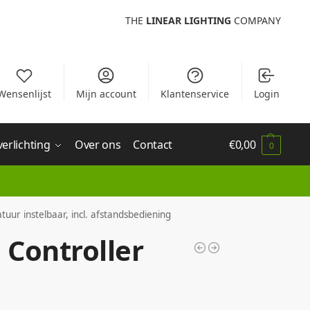
THE
LINEAR LIGHTING
COMPANY
Wensenlijst
Mijn account
Klantenservice
Login
verlichting
Over ons
Contact
€
0,00
0
uur instelbaar, incl. afstandsbediening
 Controller