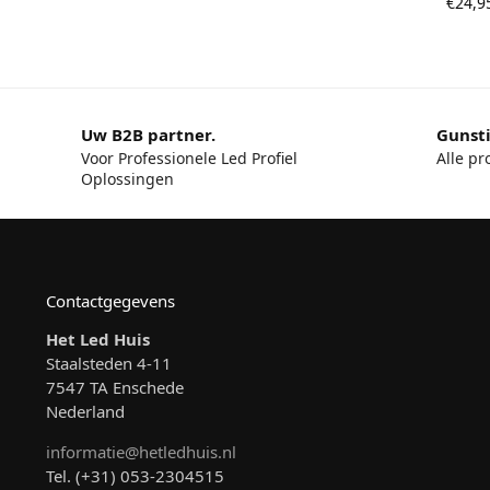
€
24,9
Uw B2B partner.
Gunsti
Voor Professionele Led Profiel
Alle pr
Oplossingen
Contactgegevens
Het Led Huis
Staalsteden 4-11
7547 TA Enschede
Nederland
informatie@hetledhuis.nl
Tel. (+31) 053-2304515