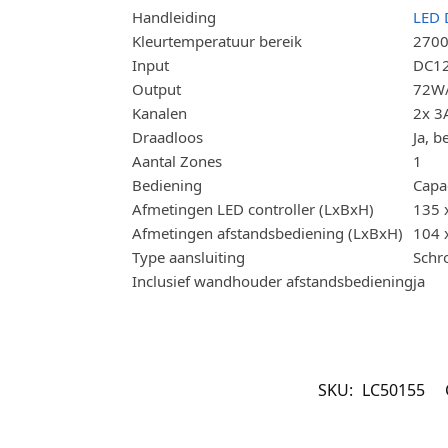
Handleiding
LED 
Kleurtemperatuur bereik
2700
Input
DC1
Output
72W/
Kanalen
2x 3
Draadloos
Ja, 
Aantal Zones
1
Bediening
Capac
Afmetingen LED controller (LxBxH)
135 
Afmetingen afstandsbediening (LxBxH)
104 
Type aansluiting
Schr
Inclusief wandhouder afstandsbediening
ja
SKU:
LC50155