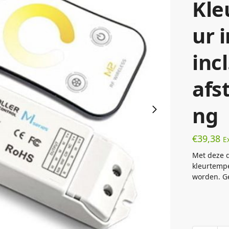
Kle
ur 
incl
afs
ng
€
39,38
E
Met deze 
kleurtempe
worden. Ge