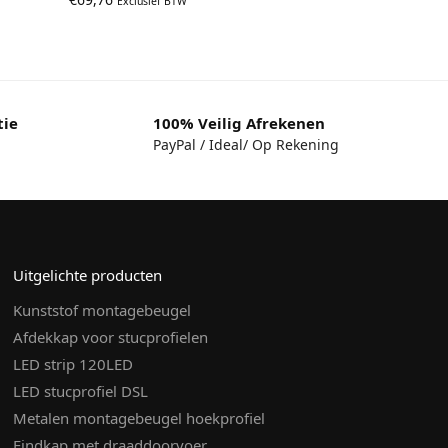
Exclusief BTW
tie
100% Veilig Afrekenen
PayPal / Ideal/ Op Rekening
Uitgelichte producten
Kunststof montagebeugel
Afdekkap voor stucprofielen
LED strip 120LED
LED stucprofiel DSL
Metalen montagebeugel hoekprofiel
Eindkap met draaddoorvoer