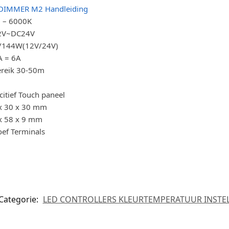
DIMMER M2 Handleiding
 – 6000K
2V~DC24V
144W(12V/24V)
A = 6A
bereik 30-50m
itief Touch paneel
x 30 x 30 mm
x 58 x 9 mm
oef Terminals
Categorie:
LED CONTROLLERS KLEURTEMPERATUUR INSTEL