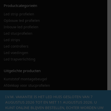
Productcategorieën
Led strip profielen
Opbouw led profielen
Inbouw led profielen
Led stucprofielen
Led strips
Led controllers
Led voedingen
Led trapverlichting
Uitgelichte producten
Kunststof montagebeugel
Afdekkap voor stucprofielen
LED strip 120LED
I.V.M. VAKANTIE IS HET LED HUIS GESLOTEN VAN 7
LED stucprofiel DSL
AUGUSTUS 2026 TOT EN MET 11 AUGUSTUS 2026. U
Metalen montagebeugel hoekprofiel
KUNT ONLINE BLIJVEN BESTELLEN, ECHTER WORDEN UW