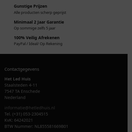
Gunstige Prijzen
Alle producten scherp geprijst
Minimaal 2 Jaar Garantie
Op sommige zelfs 5 jaar
100% Veilig Afrekenen
PayPal / Ideal/ Op Rekening
Contactgegevens
Het Led Huis
Staalsteden 4-11
7547 TA Enschede
Nederland
informatie@hetledhuis.nl
Tel. (+31) 053-2304515
KvK: 64242021
BTW Nummer: NL855581669B01