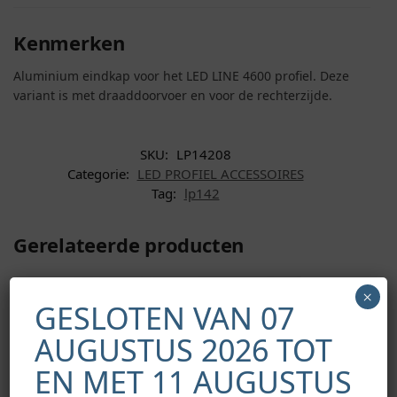
Kenmerken
Aluminium eindkap voor het LED LINE 4600 profiel. Deze
variant is met draaddoorvoer en voor de rechterzijde.
SKU:
LP14208
Categorie:
LED PROFIEL ACCESSOIRES
Tag:
lp142
Gerelateerde producten
×
GESLOTEN VAN 07
AUGUSTUS 2026 TOT
EN MET 11 AUGUSTUS