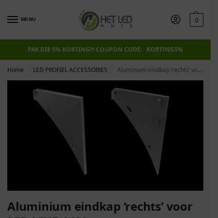
0
MENU
PAK DIE 5% KORTING!!! COUPON CODE: KORTING5%
Home
LED PROFIEL ACCESSOIRES
Aluminium eindkap ‘rechts’ voor LED LINE 4600, met draaddoorvoer
/
/
Aluminium eindkap ‘rechts’ voor