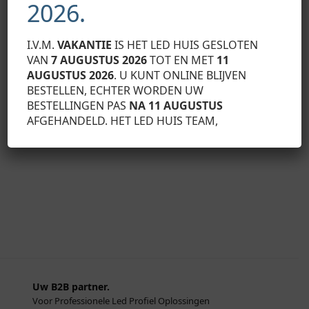
2026.
LED PROFIEL ACCESSOIRES
Alu Corner, Eindkap zonder kabeldoorvoer
€
2,29
Exclusief BTW
I.V.M.
VAKANTIE
IS HET LED HUIS GESLOTEN
LED PROFIEL ACC
VAN
7 AUGUSTUS 2026
TOT EN MET
11
Aluminium ein
Toevoegen aan winkelwagen
AUGUSTUS 2026
. U KUNT ONLINE BLIJVEN
draaddoorvoer
BESTELLEN, ECHTER WORDEN UW
€
2,82
Exclusief BTW
BESTELLINGEN PAS
NA 11 AUGUSTUS
Toevo
AFGEHANDELD. HET LED HUIS TEAM,
Uw B2B partner.
Voor Professionele Led Profiel Oplossingen