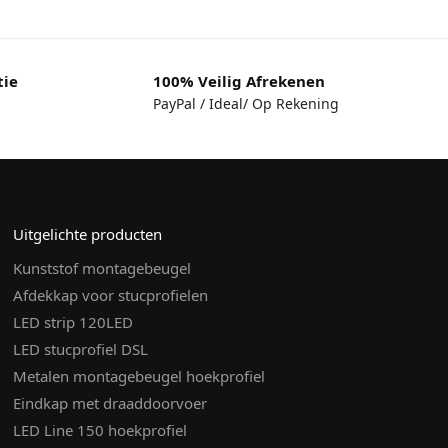
tie
100% Veilig Afrekenen
PayPal / Ideal/ Op Rekening
Uitgelichte producten
Kunststof montagebeugel
Afdekkap voor stucprofielen
LED strip 120LED
LED stucprofiel DSL
Metalen montagebeugel hoekprofiel
Eindkap met draaddoorvoer
LED Line 150 hoekprofiel