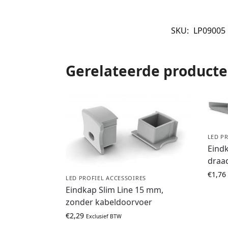
SKU:
LP09005
Gerelateerde product
LED P
Eindk
draa
€
1,76
LED PROFIEL ACCESSOIRES
Eindkap Slim Line 15 mm,
zonder kabeldoorvoer
€
2,29
Exclusief BTW