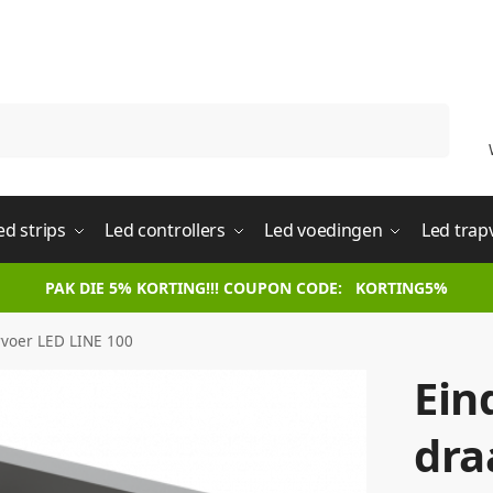
Zoeken
ed strips
Led controllers
Led voedingen
Led trap
PAK DIE 5% KORTING!!! COUPON CODE: KORTING5%
voer LED LINE 100
Ein
dra