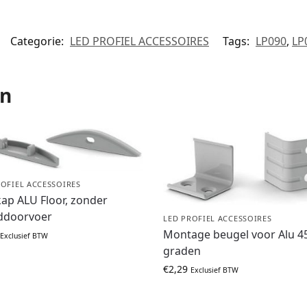
Categorie:
LED PROFIEL ACCESSOIRES
Tags:
LP090
,
LP
en
ROFIEL ACCESSOIRES
ap ALU Floor, zonder
ddoorvoer
LED PROFIEL ACCESSOIRES
Montage beugel voor Alu 4
Exclusief BTW
graden
€
2,29
Exclusief BTW