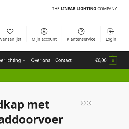
THE
LINEAR LIGHTING
COMPANY
Wensenlijst
Mijn account
Klantenservice
Login
verlichting
Over ons
Contact
€
0,00
0
dkap met
addoorvoer