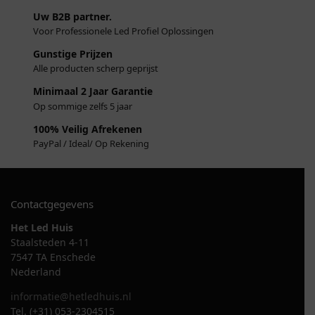
Uw B2B partner.
Voor Professionele Led Profiel Oplossingen
Gunstige Prijzen
Alle producten scherp geprijst
Minimaal 2 Jaar Garantie
Op sommige zelfs 5 jaar
100% Veilig Afrekenen
PayPal / Ideal/ Op Rekening
Contactgegevens
Het Led Huis
Staalsteden 4-11
7547 TA Enschede
Nederland
informatie@hetledhuis.nl
Tel. (+31) 053-2304515