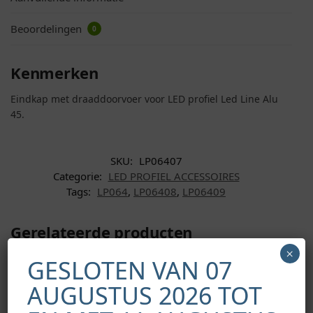
Beoordelingen
0
Kenmerken
Eindkap met draaddoorvoer voor LED profiel Led Line Alu
45.
SKU:
LP06407
Categorie:
LED PROFIEL ACCESSOIRES
Tags:
LP064
,
LP06408
,
LP06409
Gerelateerde producten
×
GESLOTEN VAN 07
AUGUSTUS 2026 TOT