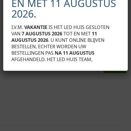
EN MET 11 AUGUSTUS
2026.
I.V.M.
VAKANTIE
IS HET LED HUIS GESLOTEN
VAN
7 AUGUSTUS 2026
TOT EN MET
11
LED PROFIEL ACCESSOIRES
AUGUSTUS 2026
. U KUNT ONLINE BLIJVEN
LED PROFIEL ACC
Eindkap Slim Line 15 mm, zonder kabeldoorvoer
Aluminium eind
BESTELLEN, ECHTER WORDEN UW
€
2,29
kabeldoorvoer
Exclusief BTW
BESTELLINGEN PAS
NA 11 AUGUSTUS
€
2,29
Exclusief BTW
AFGEHANDELD. HET LED HUIS TEAM,
Toevoegen aan winkelwagen
Toevo