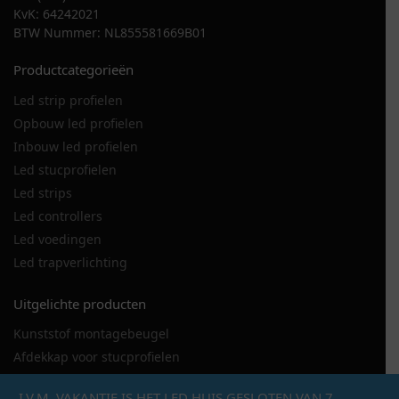
KvK: 64242021
BTW Nummer: NL855581669B01
Productcategorieën
Led strip profielen
Opbouw led profielen
Inbouw led profielen
Led stucprofielen
Led strips
Led controllers
Led voedingen
Led trapverlichting
Uitgelichte producten
Kunststof montagebeugel
Afdekkap voor stucprofielen
LED strip 120LED
I.V.M. VAKANTIE IS HET LED HUIS GESLOTEN VAN 7