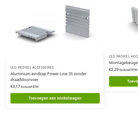
LED PROFIEL ACC
Montagebeugel
LED PROFIEL ACCESSOIRES
€
2,29
Exclusief BTW
Aluminium eindkap Power Line 35 zonder
draaddoorvoer
Toevo
€
3,17
Exclusief BTW
Toevoegen aan winkelwagen