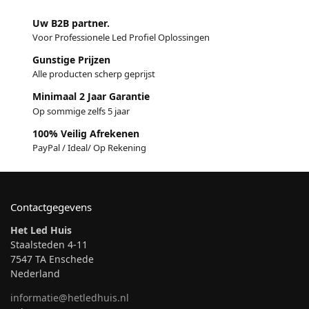
Uw B2B partner.
Voor Professionele Led Profiel Oplossingen
Gunstige Prijzen
Alle producten scherp geprijst
Minimaal 2 Jaar Garantie
Op sommige zelfs 5 jaar
100% Veilig Afrekenen
PayPal / Ideal/ Op Rekening
Contactgegevens
Het Led Huis
Staalsteden 4-11
7547 TA Enschede
Nederland
informatie@hetledhuis.nl