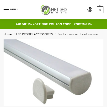
0
MENU
PAK DIE 5% KORTING!!! COUPON CODE: KORTING5%
Home
LED PROFIEL ACCESSOIRES
Eindkap zonder draaddoorvoer Led Line Alu Round
/
/