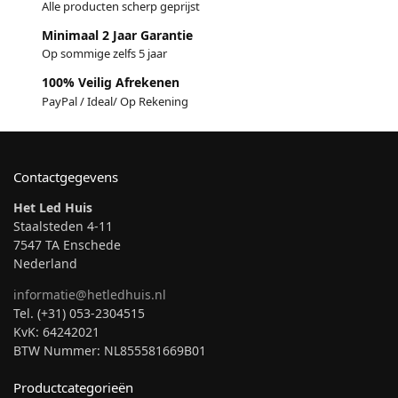
Alle producten scherp geprijst
Minimaal 2 Jaar Garantie
Op sommige zelfs 5 jaar
100% Veilig Afrekenen
PayPal / Ideal/ Op Rekening
Contactgegevens
Het Led Huis
Staalsteden 4-11
7547 TA Enschede
Nederland
informatie@hetledhuis.nl
Tel. (+31) 053-2304515
KvK: 64242021
BTW Nummer: NL855581669B01
Productcategorieën