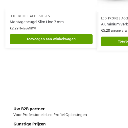
LED PROFIEL ACCESSOIRES
LED PROFIEL ACC
Montagebeugel Slim Line 7 mm
Aluminium ver
€
2,29
Exclusief BTW
€
5,28
Exclusief BTW
Toevoegen aan winkelwagen
Toevo
Uw B2B partner.
Voor Professionele Led Profiel Oplossingen
Gunstige Prijzen