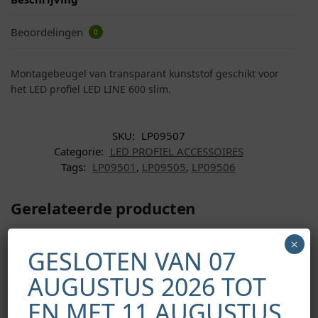
Beoordelingen
0
Montagebeugel van transparant kunststof geschikt voor
het LED profiel LED LINE 600 slim.
SKU:
LP09507
Categorie:
LED PROFIEL ACCESSOIRES
Tags:
LP09501
,
LP09505
,
LP09506
Gerelateerde producten
×
GESLOTEN VAN 07
AUGUSTUS 2026 TOT
EN MET 11 AUGUSTUS