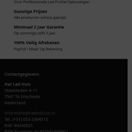
Voor Professionele Led Profiel Oplossingen
Gunstige Prijzen
Alle producten scherp geprijst
Minimaal 2 Jaar Garantie
Op sommige zelfs 5 jaar
100% Veilig Afrekenen
PayPal / Ideal/ Op Rekening
Contactgegevens
Het Led Huis
Staalsteden 4-11
7547 TA Enschede
Nederland
informatie@hetledhuis.nl
Tel. (+31) 053-2304515
KvK: 64242021
BTW Nummer: NL855581669B01