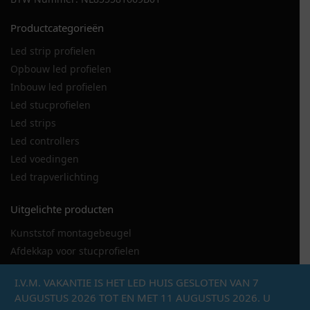
Productcategorieën
Led strip profielen
Opbouw led profielen
Inbouw led profielen
Led stucprofielen
Led strips
Led controllers
Led voedingen
Led trapverlichting
Uitgelichte producten
Kunststof montagebeugel
Afdekkap voor stucprofielen
LED strip 120LED
I.V.M. VAKANTIE IS HET LED HUIS GESLOTEN VAN 7
LED stucprofiel DSL
AUGUSTUS 2026 TOT EN MET 11 AUGUSTUS 2026. U
Metalen montagebeugel hoekprofiel