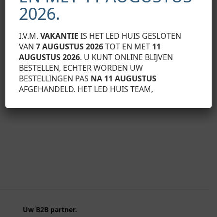
2026.
I.V.M.
VAKANTIE
IS HET LED HUIS GESLOTEN
LED PROFIEL ACC
VAN
7 AUGUSTUS 2026
TOT EN MET
11
LED PROFIEL ACCESSOIRES
Eindkap Slim L
Alu Corner, Montagebeugel
AUGUSTUS 2026
. U KUNT ONLINE BLIJVEN
€
2,29
Exclusief BTW
€
2,29
BESTELLEN, ECHTER WORDEN UW
Exclusief BTW
BESTELLINGEN PAS
NA 11 AUGUSTUS
Toevo
Toevoegen aan winkelwagen
AFGEHANDELD. HET LED HUIS TEAM,
Uw B2B partner.